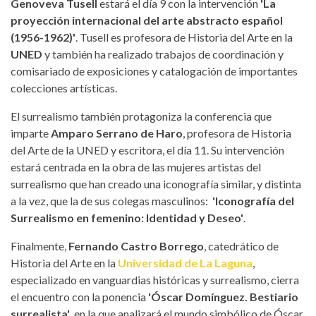
Genoveva Tusell
estará el día 9 con la intervención
'La
proyección internacional del arte abstracto español
(1956-1962)'
. Tusell es profesora de Historia del Arte en la
UNED
y también ha realizado trabajos de coordinación y
comisariado de exposiciones y catalogación de importantes
colecciones artísticas.
El surrealismo también protagoniza la conferencia que
imparte
Amparo Serrano de Haro
, profesora de Historia
del Arte de la UNED y escritora, el día 11. Su intervención
estará centrada en la obra de las mujeres artistas del
surrealismo que han creado una iconografía similar, y distinta
a la vez, que la de sus colegas masculinos:
'Iconografía del
Surrealismo en femenino: Identidad y Deseo'
.
Finalmente,
Fernando Castro Borrego
, catedrático de
Historia del Arte en la
Universidad de La Laguna
,
especializado en vanguardias históricas y surrealismo, cierra
el encuentro con la ponencia
'Óscar Domínguez. Bestiario
surrealista'
, en la que analizará el mundo simbólico de Óscar