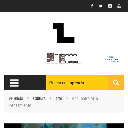
Pasar al contenido principal
Inicio
»
Cultura
»
arte
»
Encuentro Arte
Pensamiento
Usted está aquí