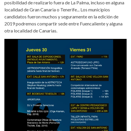
posibilidad de realizarlo fuera de La Palma, incluso en alguna
localidad de Gran Canaria o Tenerife... Los municipios
candidatos fueron muchos y seguramente en la edición de
2019 podremos compartir sede entre Fuencaliente y alguna
otra localidad de Canarias.
micaprograma1.jpg