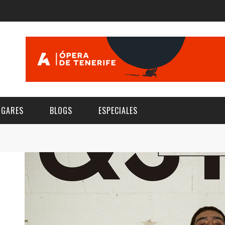
UGARES
BLOGS
ESPECIALES
E | MUSEOS
FESTIVAL BOREAL 2026
GAR
CATEGORIA
AS Y AUDITORIOS
FESTIVAL TAGANANA 2026
Norte
Cultura
ACIOS CULTURALES
TENERIFE PHE FESTIVAL 2026
Sur
Deporte y Naturaleza
CHE
XXVII VERANO DE CUENTO