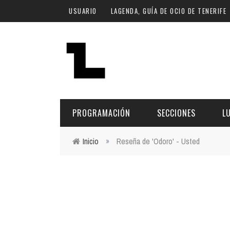
Pasar al contenido principal
USUARIO
LAGENDA, GUÍA DE OCIO DE TENERIFE
PROGRAMACIÓN
SECCIONES
L
Inicio
»
Reseña de 'Odoro' - Usted
Usted está aquí
MÚSICA
ART
FECHA
LU
ESCÉNICAS
SAL
Hoy
CULTURA
ESP
Plan Finde
GASTRONOMÍA
NO