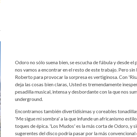
E
Odoro no sólo suena bien, se escucha de fábula y desde el p
nos vamos a encontrar en el resto de este trabajo. Pero sin
Roberto para provocar la sorpresa es vertiginosa. Con 'Ri
deja las cosas bien claras, Usted es tremendamente inespe
pesadilla musical, intensa y desbordante con la que nos su
underground.
Encontramos también divertidísimas y coreables tonadill
'Me sigue mi sombra' a la que infunde un africanismo estil
toques de épica. 'Los Mudos' es la más corta de Odoro, y s
sugerentes del disco podría pasar por la más convencional de