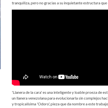
tranquiliza, pero no gracias a su inquietante estructura que
'Llanera de la cara' es una inteligente y loable proeza de est
un llanera venezolana para evolucionarla sin complejos haci
y tropicalísima 'Odoro', pieza que da nombre a este trabaj