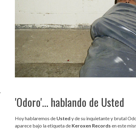
Santa Cruz | La Laguna
Gastro
ALES CON ACTUACIONES
Islas
Infantil
MERCIO
Música
STRO
Escénicas
RMATIVO
-
'Odoro'... hablando de Usted
Hoy hablaremos de
Usted
y de su inquietante y brutal O
aparece bajo la etiqueta de
Keroxen Records
en este mis