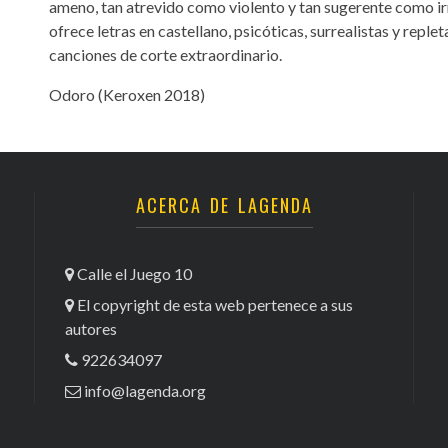
ameno, tan atrevido como violento y tan sugerente como ir
ofrece letras en castellano, psicóticas, surrealistas y repl
canciones de corte extraordinario.
Odoro (Keroxen 2018)
ACERCA DE LAGENDA
Calle el Juego 10
El copyright de esta web pertenece a sus
autores
922634097
info@lagenda.org