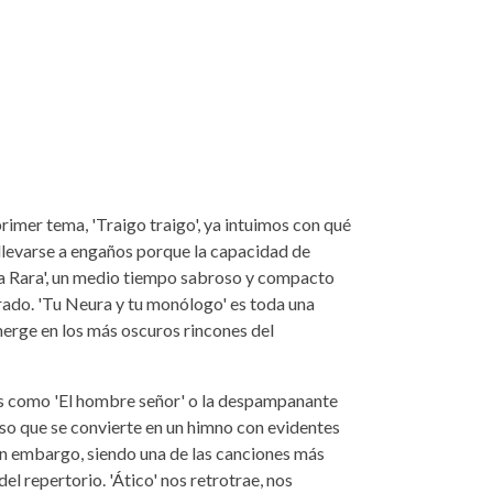
rimer tema, 'Traigo traigo', ya intuimos con qué
 llevarse a engaños porque la capacidad de
sa Rara', un medio tiempo sabroso y compacto
rado. 'Tu Neura y tu monólogo' es toda una
merge en los más oscuros rincones del
as como 'El hombre señor' o la despampanante
oso que se convierte en un himno con evidentes
in embargo, siendo una de las canciones más
l repertorio. 'Ático' nos retrotrae, nos