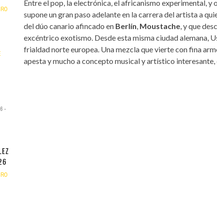
Entre el pop, la electrónica, el africanismo experimental, 
TRO
supone un gran paso adelante en la carrera del artista a 
del dúo canario afincado en
Berlín
,
Moustache
, y que de
excéntrico exotismo. Desde esta misma ciudad alemana, Us
frialdad norte europea. Una mezcla que vierte con fina armo
E
apesta y mucho a concepto musical y artístico interesante, q
26
-
LEZ
26
TRO