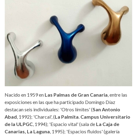
gencan_seres_elementales_domingo_dia
Nacido en 1959 en
Las Palmas de Gran Canaria
, entre las
exposiciones en las que ha participado Domingo Díaz
destacan seis individuales: 'Otros límites' (
San Antonio
Abad
, 1992); 'Charcal', (
La Palmita
.
Campus
Universitario
de la ULPGC
, 1994); 'Espacio vital' (sala de
La Caja de
Canarias, La Laguna
, 1995); 'Espacios fluidos' (galería