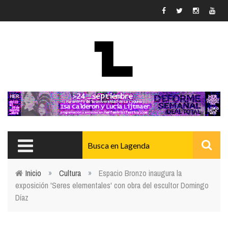
Pasar al contenido principal
Inicio
»
Cultura
»
Espacio Bronzo inaugura la
exposición 'Seres elementales' con obra del escultor Domingo
Usted está aquí
Díaz