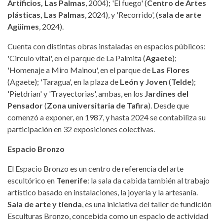
Artificios, Las Palmas
, 2004); 'El fuego' (
Centro de Artes
plásticas, Las Palmas
, 2024), y 'Recorrido', (
sala de arte
Agüimes
, 2024).
Cuenta con distintas obras instaladas en espacios públicos:
'Circulo vital', en el parque de La Palmita (
Agaete
);
'Homenaje a Miro Mainou', en el parque de
Las Flores
(Agaete); 'Taragua', en la plaza de
León y Joven
(
Telde
);
'Pietdrian' y 'Trayectorias', ambas, en los
Jardines del
Pensador
(
Zona universitaria de Tafira
). Desde que
comenzó a exponer, en 1987, y hasta 2024 se contabiliza su
participación en 32 exposiciones colectivas.
Espacio Bronzo
El Espacio Bronzo es un centro de referencia del arte
escultórico en
Tenerife
: la sala da cabida también al trabajo
artístico basado en instalaciones, la joyería y la artesanía.
Sala de arte y tienda
, es una iniciativa del taller de fundición
Esculturas Bronzo, concebida como un espacio de actividad