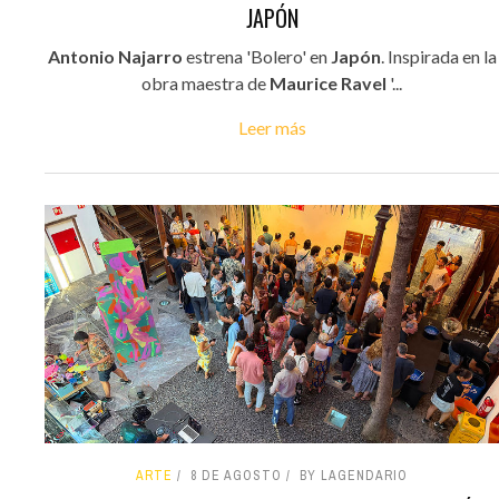
JAPÓN
Antonio Najarro
estrena 'Bolero' en
Japón
. Inspirada en la
obra maestra de
Maurice Ravel
'...
Leer más
ARTE
8 DE AGOSTO
BY LAGENDARIO