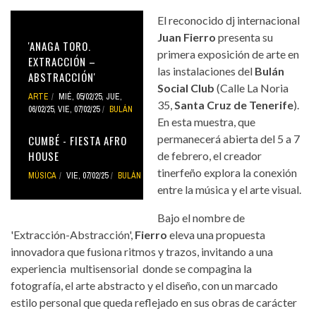
El reconocido dj internacional
Juan Fierro
presenta su
'ANAGA TORO.
primera exposición de arte en
EXTRACCIÓN –
las instalaciones del
Bulán
ABSTRACCIÓN'
Social Club
(Calle La Noria
ARTE
MIÉ, 05/02/25
,
JUE,
35,
Santa Cruz de Tenerife
).
06/02/25
,
VIE, 07/02/25
BULÁN
En esta muestra, que
permanecerá abierta del 5 a 7
CUMBÉ - FIESTA AFRO
HOUSE
de febrero, el creador
tinerfeño explora la conexión
MÚSICA
VIE, 07/02/25
BULÁN
entre la música y el arte visual.
Bajo el nombre de
'Extracción-Abstracción',
Fierro
eleva una propuesta
innovadora que fusiona ritmos y trazos, invitando a una
experiencia multisensorial donde se compagina la
fotografía, el arte abstracto y el diseño, con un marcado
estilo personal que queda reflejado en sus obras de carácter