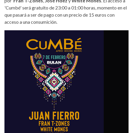
por
Fran T-Zones
,
José Hdez
y
White Mones
. El acceso a
'Cumbé' será gratuito de 23:00 a 01:00 horas, momento en el
que pasará a ser de pago con un precio de 15 euros con
acceso a una consumición.
cumbe-juan-fierro-bulan.jpg