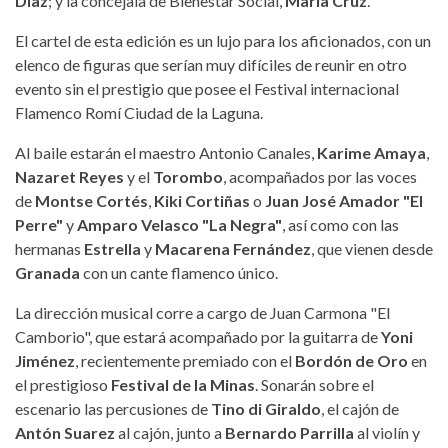
Díaz
; y la concejala de Bienestar Social,
María Cruz
.
El cartel de esta edición es un lujo para los aficionados, con un
elenco de figuras que serían muy difíciles de reunir en otro
evento sin el prestigio que posee el Festival internacional
Flamenco Romí Ciudad de la Laguna.
Al baile estarán el maestro Antonio Canales,
Karime Amaya
,
Nazaret Reyes
y el
Torombo
, acompañados por las voces
de
Montse Cortés
,
Kiki Cortiñas
o
Juan José Amador "El
Perre"
y
Amparo Velasco "La Negra"
, así como con las
hermanas
Estrella
y
Macarena Fernández
, que vienen desde
Granada
con un cante flamenco único.
La dirección musical corre a cargo de Juan Carmona "El
Camborio", que estará acompañado por la guitarra de
Yoni
Jiménez
, recientemente premiado con el
Bordón de Oro
en
el prestigioso
Festival de la Minas
. Sonarán sobre el
escenario las percusiones de
Tino di Giraldo
, el cajón de
Antón Suarez
al cajón, junto a
Bernardo Parrilla
al violín y