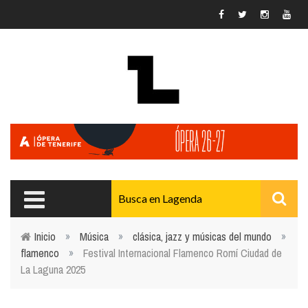
Pasar al contenido principal
Inicio
»
Música
»
clásica, jazz y músicas del mundo
»
flamenco
»
Festival Internacional Flamenco Romí Ciudad de
Usted está aquí
La Laguna 2025