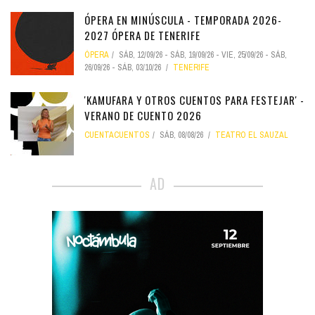
ÓPERA EN MINÚSCULA - TEMPORADA 2026-
2027 ÓPERA DE TENERIFE
ÓPERA
SÁB, 12/09/26
-
SÁB, 19/09/26
-
VIE, 25/09/26
-
SÁB,
26/09/26
-
SÁB, 03/10/26
TENERIFE
'KAMUFARA Y OTROS CUENTOS PARA FESTEJAR' -
VERANO DE CUENTO 2026
CUENTACUENTOS
SÁB, 08/08/26
TEATRO EL SAUZAL
AD