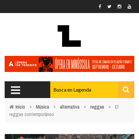
Pasar al contenido principal
Inicio
»
Música
»
alternativa
»
reggae
»
El
reggae contemporáneo
Usted está aquí