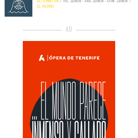
ALTERNATIVA
VIE, 11/09/26
-
SÁB, 12/09/26
-
DOM, 13/09/26
EL HIERRO
AD