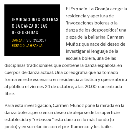
El
Espacio La Granja
acoge la
residencia y apertura de
INVOCACIONES BOLERAS
'Invocaciones boleras o la
O LA DANZA DE LAS
danza de los desposeídos', una
DESPOSEÍDAS
pieza de la bailarina
Carmen
DANZA
VIE, 24/10/25
Muñoz
que nace del deseo de
ESPACIO LA GRANJA
investigar el lenguaje de la
escuela bolera, una de las
disciplinas tradicionales que contiene la danza española, en
cuerpos de danza actual. Una coreografía que ha tomado
forma en este escenario en residencia artística y que se abrirá
al público el viernes 24 de octubre, a las 20:00, con entrada
libre.
Para esta investigación, Carmen Muñoz pone la mirada en la
danza bolera, pero en un deseo de alejarse de la superficie
establecida y
"re-buscar"
esta danza en lo más hondo (o
jondo) y en su relación con el pre-flamenco y los bailes