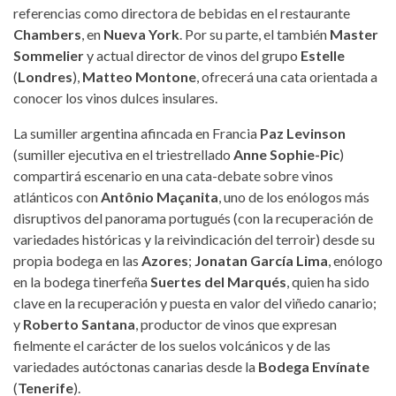
referencias como directora de bebidas en el restaurante
Chambers
, en
Nueva York
. Por su parte, el también
Master
Sommelier
y actual director de vinos del grupo
Estelle
(
Londres
),
Matteo Montone
, ofrecerá una cata orientada a
conocer los vinos dulces insulares.
La sumiller argentina afincada en Francia
Paz Levinson
(sumiller ejecutiva en el triestrellado
Anne Sophie-Pic
)
compartirá escenario en una cata-debate sobre vinos
atlánticos con
Antônio Maçanita
, uno de los enólogos más
disruptivos del panorama portugués (con la recuperación de
variedades históricas y la reivindicación del terroir) desde su
propia bodega en las
Azores
;
Jonatan García Lima
, enólogo
en la bodega tinerfeña
Suertes del Marqués
, quien ha sido
clave en la recuperación y puesta en valor del viñedo canario;
y
Roberto Santana
, productor de vinos que expresan
fielmente el carácter de los suelos volcánicos y de las
variedades autóctonas canarias desde la
Bodega Envínate
(
Tenerife
).