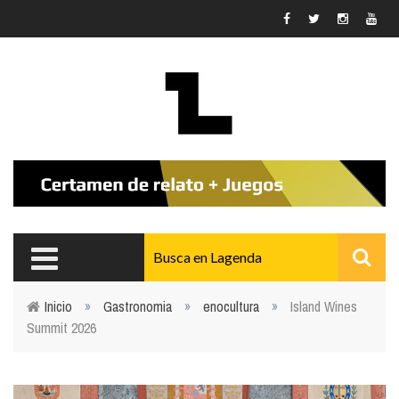
Pasar al contenido principal
Inicio
»
Gastronomia
»
enocultura
»
Island Wines
Summit 2026
Usted está aquí