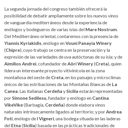
La segunda jornada del congreso también ofrecerá la
posibilidad de debatir ampliamente sobre los nuevos vinos
de vanguardia mediterráneos desde la experiencia de
enólogos y bodegueros de varias islas del
Mare Nostrum
.
Del Mediterráneo oriental, contaremos con la presencia de
Yiannis Kyriakidis
, enólogo en
Vouni Panayia Winery
(
Chipre
), cuyo trabajo se centra en la preservación y la
expresión de las variedades de uva autóctonas de su isla; y de
Aimilios Andrei
, cofundador de
Aôri Winery
(
Creta
), quien
lidera un interesante proyecto vitivinícola en la zona
montañosa del oeste de
Creta
, en los paisajes y microclimas
únicos de las estribaciones de las Montañas Blancas de
La
Canea
. Las italianas
Cerdeña
y
Sicilia
estarán representadas
por
Simone Sedilesu
, fundador y enólogo en
Cantina
VikeVike
(Barbagia,
Cerdeña
) donde elabora vinos
naturales intrínsecamente ligados al territorio; y por
Andrea
Foti
, enólogo de
I Vigneri
, una bodega situada en las laderas
del
Etna
(
Sicilia
) basada en las prácticas tradicionales de