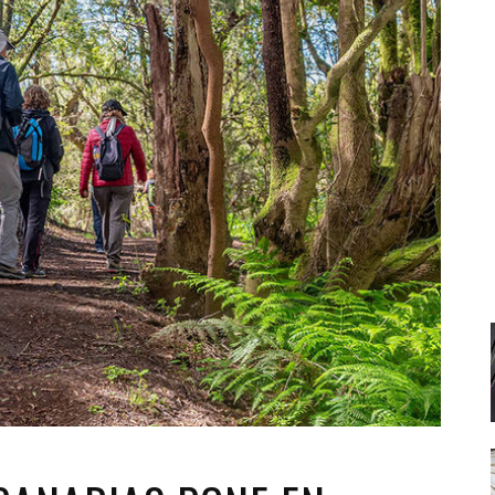
Santa Cruz | La Laguna
Gastro
ALES CON ACTUACIONES
XXVII VERANO DE CUENTO
Islas
Infantil
MERCIO
Música
STRO
Escénicas
RMATIVO