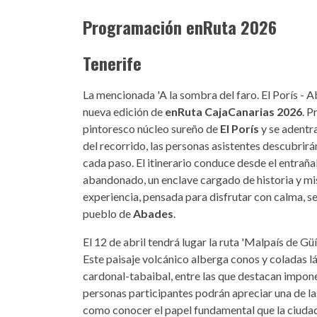
Programación enRuta 2026
Tenerife
La mencionada 'A la sombra del faro. El Porís - A
nueva edición de
enRuta CajaCanarias 2026
. P
pintoresco núcleo sureño de
El Porís
y se adentra
del recorrido, las personas asistentes descubrir
cada paso. El itinerario conduce desde el entrañabl
abandonado, un enclave cargado de historia y mist
experiencia, pensada para disfrutar con calma, se
pueblo de
Abades
.
El 12 de abril tendrá lugar la ruta 'Malpaís de G
Este paisaje volcánico alberga conos y coladas 
cardonal-tabaibal, entre las que destacan impone
personas participantes podrán apreciar una de la
como conocer el papel fundamental que la ciudad