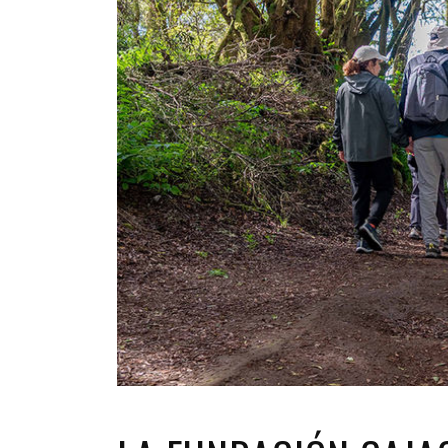
INFANTIL
LOC
CO
GA
FO