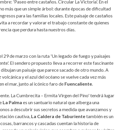
mbre: 'Paseo entre castaños. Circular La Victoria'. En el
cho más que un simple árbol: durante épocas de dificultad
ngresos para las familias locales. Este paisaje de castaños
vita a recordar y valorar el trabajo constante de quienes
rencia que perdura hasta nuestros días.
el 29 de marzo con la ruta 'Un legado de fuego y paisajes
nte'. El sendero propuesto lleva a recorrer este fascinante
as dibujan un paisaje que parece sacado de otro mundo. A
z volcánica y el azul del océano se vuelve cada vez más
 el mar, junto al icónico faro de
Fuencaliente
.
ente. La Cumbrecita – Ermita Virgen del Pino' tendrá lugar
de
La Palma
es un santuario natural que alberga una
donos a descubrir sus secretos a medida que avanzamos y
etación cautiva,
La Caldera de Taburiente
también es un
ocosas, barrancos y cascadas cuentan la historia de