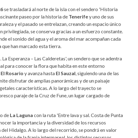
26
se trasladará al norte de la isla con el sendero 'Historia
ascinante paseo por la historia de
Tenerife
y uno de sus
uraleza y el pasado se entrelazan, creando un espacio único
n privilegiada, se conserva gracias a un esfuerzo constante.
donde el sonido del agua y el aroma del mar acompañan cada
ia que han marcado esta tierra.
s. La Esperanza – Las Calderetas', un sendero que se adentra
eal para conocer la flora que habita en este entorno
e
El Rosario
y avanza hasta
El Sauzal
, siguiendo una de las
ermite disfrutar de amplias panorámicas y de un paisaje
etales características. A lo largo del trayecto se
oresco paraje de la Cruz de Fune, un lugar cargado de
io de
La Laguna
con la ruta 'Entre lava y sal. Costa de Punta
onocer la importancia y la diversidad de los recursos
 del Hidalgo. A lo largo del recorrido, se pondrá en valor
ológica de la franja intermareal, los distintos recursos