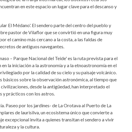
ncuentran en este espacio un lugar clave para el descanso y
rcular El Médano'. El sendero parte del centro del pueblo y
re pastor de Vilaflor que se convirtió en una figura muy
 por el camino más cercano a la costa, a las faldas de
secretos de antiguos navegantes.
amaso – Parque Nacional del Teide' es la ruta prevista para el
n en la iniciación a la astronomía y a la etnoastronomía en el
privilegiado por la calidad de su cielo y su paisaje volcánico.
os básicos sobre la observación astronómica, al tiempo que
 civilizaciones, desde la antigüedad, han interpretado el
s y prácticos con los astros.
fía. Paseo por los jardines- de La Orotava al Puerto de La
lares de laurisilva, un ecosistema único que convierte a
e excepcional invita a quienes transitan el sendero a vivir
uraleza y la cultura.