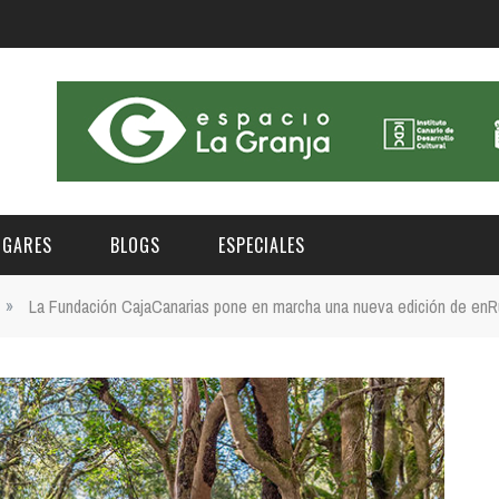
UGARES
BLOGS
ESPECIALES
»
La Fundación CajaCanarias pone en marcha una nueva edición de enR
E | MUSEOS
FESTIVAL BOREAL 2026
GAR
CATEGORIA
AS Y AUDITORIOS
FESTIVAL TAGANANA 2026
Norte
Cultura
ACIOS CULTURALES
NOCTÁMBULA TENERIFE
Sur
Deporte y Naturaleza
CHE
TENERIFE PHE FESTIVAL 2026