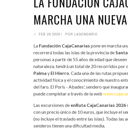
LA FUNDACIÓN CAJA
MARCHA UNA NUEVA 
FEB 26 2026
POR
LAGENDARIO
La
Fundación CajaCanarias
pone en marcha una
recorrerá todas las islas de la provincia de
Santa
personas a partir de 55 años de edad que deseen 
naturaleza, tendrá un total de 20 recorridos por 
Palma
y
El Hierro
. Cada una de las rutas propue
actividad física y el conocimiento de nuestro ento
del faro. El Porís - Abades', sendero que inaugur
puede completar a través de la web
www.cajacan
Las excursiones de
enRuta CajaCanarias 2026
con un precio único de 10 euros, que incluye el se
(no incluye el traslado entre las islas). Todas las
senderos tienen una dificultad media.