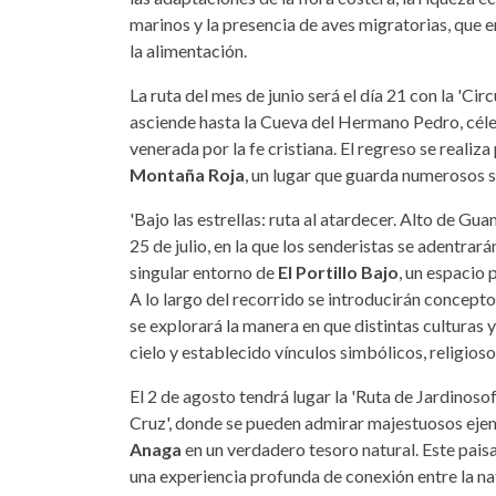
marinos y la presencia de aves migratorias, que e
la alimentación.
La ruta del mes de junio será el día 21 con la 'Ci
asciende hasta la Cueva del Hermano Pedro, céleb
venerada por la fe cristiana. El regreso se realiza
Montaña Roja
, un lugar que guarda numerosos 
'Bajo las estrellas: ruta al atardecer. Alto de Gu
25 de julio, en la que los senderistas se adentrará
singular entorno de
El Portillo Bajo
, un espacio 
A lo largo del recorrido se introducirán concept
se explorará la manera en que distintas culturas y
cielo y establecido vínculos simbólicos, religioso
El 2 de agosto tendrá lugar la 'Ruta de Jardinoso
Cruz', donde se pueden admirar majestuosos ejemp
Anaga
en un verdadero tesoro natural. Este paisaj
una experiencia profunda de conexión entre la nat