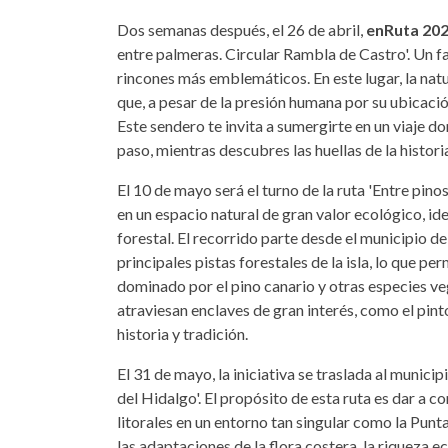
Dos semanas después, el 26 de abril,
enRuta 20
entre palmeras. Circular Rambla de Castro'. Un f
rincones más emblemáticos. En este lugar, la nat
que, a pesar de la presión humana por su ubicació
Este sendero te invita a sumergirte en un viaje 
paso, mientras descubres las huellas de la histor
El 10 de mayo será el turno de la ruta 'Entre pino
en un espacio natural de gran valor ecológico, id
forestal. El recorrido parte desde el municipio d
principales pistas forestales de la isla, lo que p
dominado por el pino canario y otras especies veg
atraviesan enclaves de gran interés, como el pint
historia y tradición.
El 31 de mayo, la iniciativa se traslada al municip
del Hidalgo'. El propósito de esta ruta es dar a c
litorales en un entorno tan singular como la Punta
las adaptaciones de la flora costera, la riqueza ec