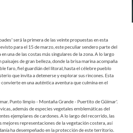
bades' será la primera de las veinte propuestas en esta
revisto para el 15 de marzo, este peculiar sendero parte del
 en una de las costas más singulares de la zona. A lo largo
án paisajes de gran belleza, donde la brisa marina acompaña
e faro, fiel guardián del litoral, hasta el célebre pueblo
erio que invita a detenerse y explorar sus rincones. Esta
 convierte en una auténtica aventura que culmina en el
üímar. Punto limpio - Montaña Grande - Puertito de Güímar'.
lávicas, además de especies vegetales emblemáticas del
ntes ejemplares de cardones. A lo largo del recorrido, las
s mejores representaciones de la vegetación costera, así
anía ha desempeñado en la protección de este territorio.