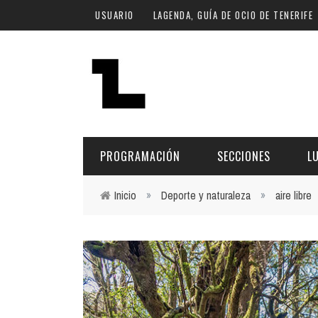
Pasar al contenido principal
USUARIO
LAGENDA, GUÍA DE OCIO DE TENERIFE
PROGRAMACIÓN
SECCIONES
L
Inicio
»
Deporte y naturaleza
»
aire libre
Usted está aquí
MÚSICA
ART
FECHA
LU
ESCÉNICAS
SAL
Hoy
CULTURA
ESP
Plan Finde
GASTRONOMÍA
NO