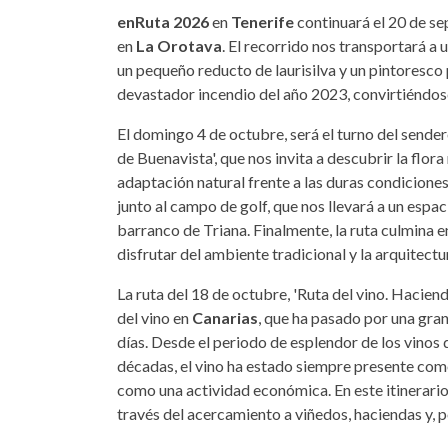
enRuta 2026
en
Tenerife
continuará el 20 de sep
en
La Orotava
. El recorrido nos transportará a
un pequeño reducto de laurisilva y un pintoresco p
devastador incendio del año 2023, convirtiéndose
El domingo 4 de octubre, será el turno del sende
de Buenavista', que nos invita a descubrir la flora
adaptación natural frente a las duras condicione
junto al campo de golf, que nos llevará a un espac
barranco de Triana. Finalmente, la ruta culmina e
disfrutar del ambiente tradicional y la arquitect
La ruta del 18 de octubre, 'Ruta del vino. Hacienda
del vino en
Canarias
, que ha pasado por una gra
días. Desde el periodo de esplendor de los vinos d
décadas, el vino ha estado siempre presente como
como una actividad económica. En este itinerario
través del acercamiento a viñedos, haciendas y, po