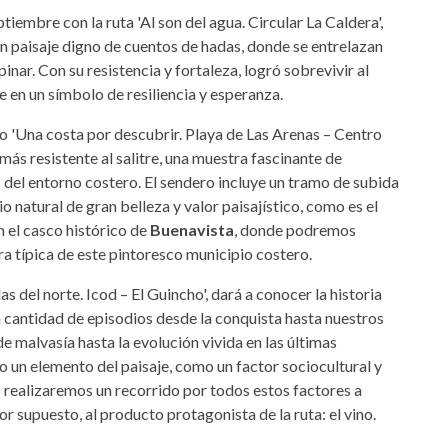
tiembre con la ruta 'Al son del agua. Circular La Caldera',
 un paisaje digno de cuentos de hadas, donde se entrelazan
inar. Con su resistencia y fortaleza, logró sobrevivir al
 en un símbolo de resiliencia y esperanza.
ro 'Una costa por descubrir. Playa de Las Arenas – Centro
 más resistente al salitre, una muestra fascinante de
s del entorno costero. El sendero incluye un tramo de subida
io natural de gran belleza y valor paisajístico, como es el
n el casco histórico de
Buenavista
, donde podremos
ura típica de este pintoresco municipio costero.
s del norte. Icod – El Guincho', dará a conocer la historia
n cantidad de episodios desde la conquista hasta nuestros
e malvasía hasta la evolución vivida en las últimas
 un elemento del paisaje, como un factor sociocultural y
 realizaremos un recorrido por todos estos factores a
r supuesto, al producto protagonista de la ruta: el vino.