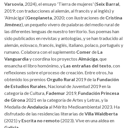
Varsovia
, 2024), el ensayo 'Tierra de mujeres' (
Seix Barral
,
2019; con traducciones al alemán, al francés y al inglés) y
'Almáciga' (
Geoplaneta
, 2020; con ilustraciones de
Cristina
Jiménez
), un pequeño vivero de palabras del medio rural de
las diferentes lenguas de nuestro territorio. Sus poemas han
sido publicados en revistas y antologías, y se han traducido al
alemán, eslovaco, francés, inglés, italiano, polaco, portugués y
rumano. Colabora con el suplemento
Comer
de
La
Vanguardia
y coordina los proyectos
Almáciga
, que
ensancha el libro homónimo, y
Las entrañas del texto
, con
reflexiones sobre el proceso de creación. Entre otros, ha
obtenido los premios
Orgullo Rural
2019 de la
Fundación
de Estudios Rurales
, Nacional de Juventud 2019 en la
categoría de Cultura,
Fademur
2019,
Fundación Princesa
de Girona
2021 en la categoría de Artes y Letras, y la
Medalla de
Andalucía
al Mérito Medioambiental 2023. Ha
disfrutado de las residencias literarias de
Villa Waldberta
(2021) y
Escrita no remoto
(2023). Vive en una aldea en
Galicia
.