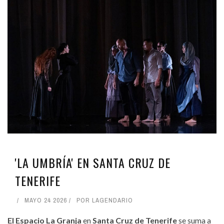
'LA UMBRÍA' EN SANTA CRUZ DE
TENERIFE
MAYO 24 2026
POR
LAGENDARIO
El Espacio La Granja
en
Santa Cruz de Tenerife
se suma a