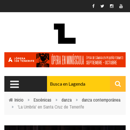
Pasar al contenido principal
Inicio
»
Escénicas
»
danza
»
danza contemporánea
»
'La Umbría' en Santa Cruz de Tenerife
Usted está aquí