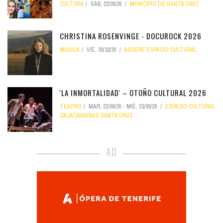
CULTURA
SÁB, 22/08/26
MUNICIPIO DE SANTA CRUZ
CHRISTINA ROSENVINGE - DOCUROCK 2026
MÚSICA
VIE, 30/10/26
AGUERE ESPACIO CULTURAL
'LA INMORTALIDAD' – OTOÑO CULTURAL 2026
TEATRO
MAR, 22/09/26
-
MIÉ, 23/09/26
ESPACIO CULTURAL
CAJACANARIAS SANTA CRUZ
AD