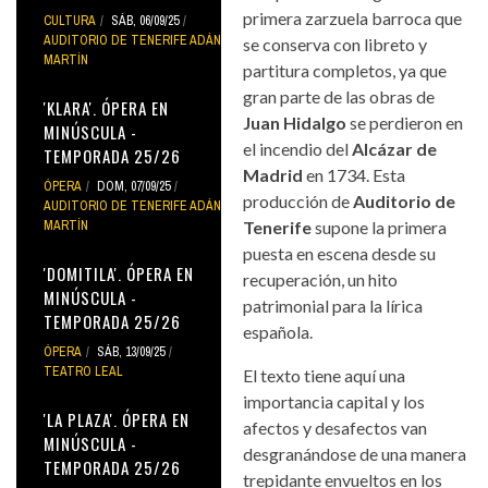
primera zarzuela barroca que
CULTURA
SÁB, 06/09/25
AUDITORIO DE TENERIFE ADÁN
se conserva con libreto y
MARTÍN
partitura completos, ya que
gran parte de las obras de
'KLARA'. ÓPERA EN
Juan Hidalgo
se perdieron en
MINÚSCULA -
el incendio del
Alcázar de
TEMPORADA 25/26
Madrid
en 1734. Esta
ÓPERA
DOM, 07/09/25
producción de
Auditorio de
AUDITORIO DE TENERIFE ADÁN
MARTÍN
Tenerife
supone la primera
puesta en escena desde su
'DOMITILA'. ÓPERA EN
recuperación, un hito
MINÚSCULA -
patrimonial para la lírica
TEMPORADA 25/26
española.
ÓPERA
SÁB, 13/09/25
TEATRO LEAL
El texto tiene aquí una
importancia capital y los
'LA PLAZA'. ÓPERA EN
afectos y desafectos van
MINÚSCULA -
desgranándose de una manera
TEMPORADA 25/26
trepidante envueltos en los