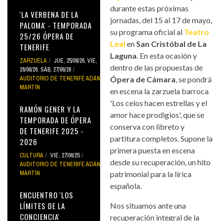
durante estas próximas
'LA VERBENA DE LA
jornadas, del 15 al 17 de mayo,
PALOMA' - TEMPORADA
su programa oficial al
Teatro
25/26 ÓPERA DE
Leal
en
San Cristóbal de La
TENERIFE
Laguna
. En esta ocasión y
ZARZUELA
JUE, 25/06/26
,
VIE,
dentro de las propuestas de
26/06/26
,
SÁB, 27/06/26
AUDITORIO DE TENERIFE ADÁN
Ópera de Cámara
, se pondrá
MARTÍN
en escena la zarzuela barroca
'Los celos hacen estrellas y el
RAMÓN GENER Y LA
amor hace prodigios', que se
TEMPORADA DE ÓPERA
conserva con libreto y
DE TENERIFE 2025 -
partitura completos. Supone la
2026
primera puesta en escena
CULTURA
VIE, 27/06/25
desde su recuperación, un hito
AUDITORIO DE TENERIFE ADÁN
MARTÍN
patrimonial para la lírica
española.
ENCUENTRO 'LOS
LÍMITES DE LA
Nos situamos ante una
CONCIENCIA'
recuperación integral de la