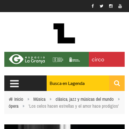
Pasar al contenido principal
Inicio
»
Música
»
clásica, jazz y músicas del mundo
»
ópera
»
'Los celos hacen estrellas y el amor hace prodigios'
Usted está aquí