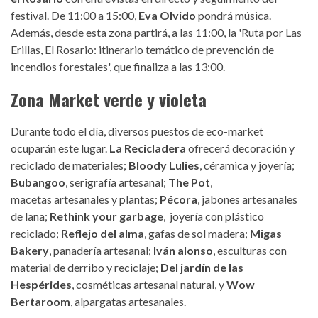
festival. De 11:00 a 15:00,
Eva Olvido
pondrá música.
Además, desde esta zona partirá, a las 11:00, la 'Ruta por Las
Erillas, El Rosario: itinerario temático de prevención de
incendios forestales', que finaliza a las 13:00.
Zona Market verde y violeta
Durante todo el día, diversos puestos de eco-market
ocuparán este lugar.
La Recicladera
ofrecerá decoración y
reciclado de materiales;
Bloody Lulies
, céramica y joyería;
Bubangoo
, serigrafía artesanal;
The Pot
,
macetas artesanales y plantas;
Pécora
, jabones artesanales
de lana;
Rethink your garbage
, joyería con plástico
reciclado;
Reflejo del alma
, gafas de sol madera;
Migas
Bakery
, panadería artesanal;
Iván alonso
, esculturas con
material de derribo y reciclaje;
Del jardín de las
Hespérides
, cosméticas artesanal natural, y
Wow
Bertaroom
, alpargatas artesanales.