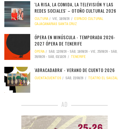
'LA RISA, LA COMIDA, LA TELEVISIÓN Y LAS
REDES SOCIALES' – OTOÑO CULTURAL 2026
CULTURA
VIE, 18/09/26
ESPACIO CULTURAL
CAJACANARIAS SANTA CRUZ
ÓPERA EN MINÚSCULA - TEMPORADA 2026-
2027 ÓPERA DE TENERIFE
ÓPERA
SÁB, 12/09/26
-
SÁB, 19/09/26
-
VIE, 25/09/26
-
SÁB,
26/09/26
-
SÁB, 03/10/26
TENERIFE
'ABRACADABRA' - VERANO DE CUENTO 2026
CUENTACUENTOS
SÁB, 22/08/26
TEATRO EL SAUZAL
AD