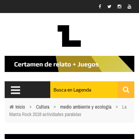
Pasar al contenido principal
Inicio
»
Cultura
»
medio ambiente y ecología
»
La
Manta Rock 2018 actividades paralelas
Usted está aquí