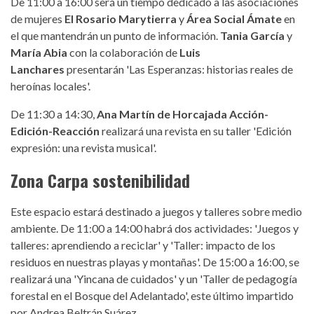
De 11:00 a 16:00 será un tiempo dedicado a las asociaciones
de mujeres
El Rosario Marytierra
y
Área Social Ámate
en
el que mantendrán un punto de información.
Tania García
y
María Abia
con la colaboración de
Luis
Lanchares
presentarán 'Las Esperanzas: historias reales de
heroínas locales'.
De 11:30 a 14:30,
Ana Martín de Horcajada Acción-
Edición-Reacción
realizará una revista en su taller 'Edición
expresión: una revista musical'.
Zona Carpa sostenibilidad
Este espacio estará destinado a juegos y talleres sobre medio
ambiente. De 11:00 a 14:00 habrá dos actividades: 'Juegos y
talleres: aprendiendo a reciclar' y 'Taller: impacto de los
residuos en nuestras playas y montañas'. De 15:00 a 16:00, se
realizará una 'Yincana de cuidados' y un 'Taller de pedagogía
forestal en el Bosque del Adelantado', este último impartido
por Andrea Beltrán Suárez.