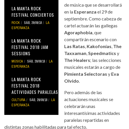
de música que se desarrollará
LA MANTA ROCK
en la
Esperanza
el 29 de
FESTIVAL CONCIERTOS
septiembre. Como cabeza de
ROCK
SÁB, 29/09/18
LA
cartel actuarán las gallegas
ESPERANZA
Agoraphobia
, que
compartirán escenario con
LA MANTA ROCK
Las Ratas
,
Kakofonías
,
The
FESTIVAL 2018 JAM
SESSIONS
Taxxaman
,
Speedmatics
y
The Healers
; las selecciones
MÚSICA
SÁB, 29/09/18
LA
ESPERANZA
musicales estarán a cargo de
Pimienta Selectoras
y
Eva
LA MANTA ROCK
Olvido
.
FESTIVAL 2018
ACTIVIDADES PARALELAS
Pero además de las
actuaciones musicales se
CULTURA
SÁB, 29/09/18
LA
ESPERANZA
celebrarán unas
interesantísimas actividades
paralelas repartidas en
distintas zonas habilitadas para tal efecto.