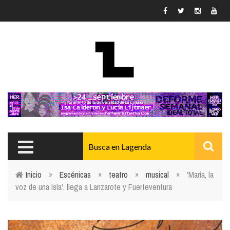
Pasar al contenido principal
Inicio
»
Escénicas
»
teatro
»
musical
»
'María, la
voz de una Isla', llega a Lanzarote y Fuerteventura
Usted está aquí