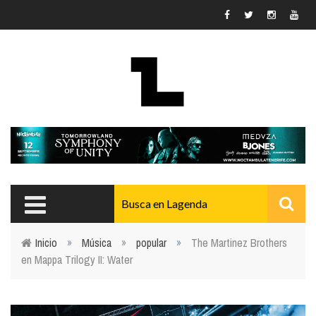
Pasar al contenido principal
Inicio
»
Música
»
popular
»
The Martinez Brothers
en Mappa Trilogy II: Water
Usted está aquí