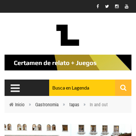
Pasar al contenido principal
Inicio
»
Gastronomia
»
tapas
»
In and out
Usted está aquí