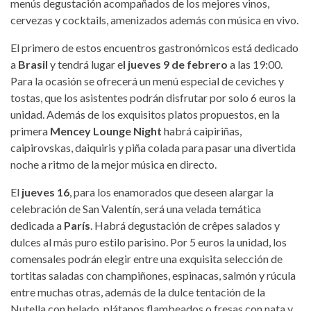
menús degustación acompañados de los mejores vinos,
cervezas y cocktails, amenizados además con música en vivo.
El primero de estos encuentros gastronómicos está dedicado
a
Brasil
y tendrá lugar e
l jueves 9 de febrero
a las 19:00.
Para la ocasión se ofrecerá un menú especial de ceviches y
tostas, que los asistentes podrán disfrutar por solo 6 euros la
unidad. Además de los exquisitos platos propuestos, en la
primera
Mencey Lounge Night
habrá caipiriñas,
caipirovskas, daiquiris y piña colada para pasar una divertida
noche a ritmo de la mejor música en directo.
El
jueves 16
, para los enamorados que deseen alargar la
celebración de San Valentín, será una velada temática
dedicada a
París
. Habrá degustación de crêpes salados y
dulces al más puro estilo parisino. Por 5 euros la unidad, los
comensales podrán elegir entre una exquisita selección de
tortitas saladas con champiñones, espinacas, salmón y rúcula
entre muchas otras, además de la dulce tentación de la
Nutella con helado, plátanos flambeados o fresas con nata y