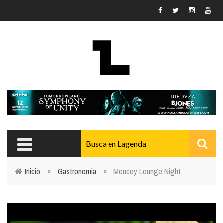
Pasar al contenido principal
Inicio
»
Gastronomia
»
Mencey Lounge Night
Usted está aquí