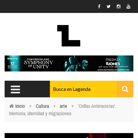
Pasar al contenido principal
Inicio
»
Cultura
»
arte
»
'Orillas Antirracistas'.
Memoria, identidad y migraciones
Usted está aquí