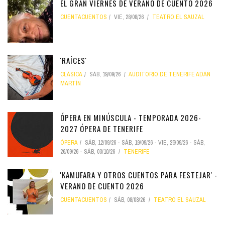
EL GRAN VIERNES DE VERANO DE CUENTO 2026
CUENTACUENTOS
VIE, 28/08/26
TEATRO EL SAUZAL
'RAÍCES'
CLÁSICA
SÁB, 19/09/26
AUDITORIO DE TENERIFE ADÁN
MARTÍN
ÓPERA EN MINÚSCULA - TEMPORADA 2026-
2027 ÓPERA DE TENERIFE
ÓPERA
SÁB, 12/09/26
-
SÁB, 19/09/26
-
VIE, 25/09/26
-
SÁB,
26/09/26
-
SÁB, 03/10/26
TENERIFE
'KAMUFARA Y OTROS CUENTOS PARA FESTEJAR' -
VERANO DE CUENTO 2026
CUENTACUENTOS
SÁB, 08/08/26
TEATRO EL SAUZAL