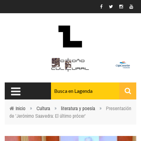
Pasar al contenido principal
Inicio
»
Cultura
»
literatura y poesía
»
Presentación
de 'Jerónimo Saavedra: El último prócer'
Usted está aquí