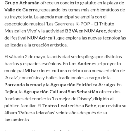
Grupo Achamán
ofrece un concierto gratuito en la plaza de
Valle de Guerra
, repasando los temas más emblemáticos de
su trayectoria. La agenda municipal se amplía con el
espectáculo musical 'Las Guerreras K-POP – El Tributo
Musical en Vivo' y la actividad
BBVA
en
NUMArec
, dentro
del festival
NUMAcircuit
, que explora las nuevas tecnologías
aplicadas a la creación artística.
El sábado 2 de mayo, la actividad se despliega por distintos
barrios y espacios escénicos. En
Los Andenes
, el proyecto
municipal
Mi barrio es cultura
celebra una nueva edición de
'A raíz', con música y bailes tradicionales a cargo de la
Parranda Ixemad
y la
Agrupación Folclórica Arraigo
. En
Tejina
, la
Agrupación Cultural San Sebastián
ofrece dos
funciones del concierto 'Lo mejor de Disney', dirigido al
público familiar. El
Teatro Leal
recibe a
Bebe
, que revisita su
álbum 'Pafuera telarañas' veinte años después de su
lanzamiento.