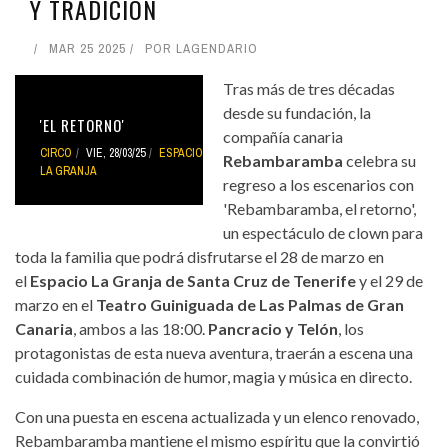
Y TRADICIÓN
MAR 25 2025
POR
LAGENDARIO
Tras más de tres décadas
desde su fundación, la
'EL RETORNO'
compañía canaria
CIRCO
VIE, 28/03/25
ESPACIO
Rebambaramba
celebra su
LA GRANJA
regreso a los escenarios con
'Rebambaramba, el retorno',
un espectáculo de clown para
toda la familia que podrá disfrutarse el 28 de marzo en
el
Espacio La Granja de Santa Cruz de Tenerife
y el 29 de
marzo en el
Teatro Guiniguada de Las Palmas de Gran
Canaria
, ambos a las 18:00.
Pancracio y Telón
, los
protagonistas de esta nueva aventura, traerán a escena una
cuidada combinación de humor, magia y música en directo.
Con una puesta en escena actualizada y un elenco renovado,
Rebambaramba mantiene el mismo espíritu que la convirtió