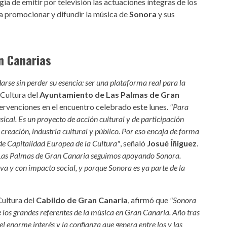
a de emitir por televisión las actuaciones íntegras de los
ra promocionar y difundir la música de
Sonora
y sus
n Canarias
arse sin perder su esencia: ser una plataforma real para la
 Cultura del
Ayuntamiento de Las Palmas de Gran
ntervenciones en el encuentro celebrado este lunes.
"Para
cal. Es un proyecto de acción cultural y de participación
reación, industria cultural y público. Por eso encaja de forma
 de Capitalidad Europea de la Cultura"
, señaló
Josué Íñiguez
.
 Las Palmas de Gran Canaria seguimos apoyando Sonora.
va y con impacto social, y porque Sonora es ya parte de la
Cultura del
Cabildo de Gran Canaria
, afirmó que
"Sonora
los grandes referentes de la música en Gran Canaria. Año tras
l enorme interés y la confianza que genera entre los y las