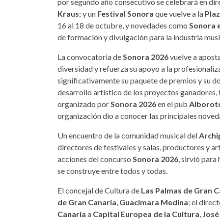
por segundo año consecutivo se celebrará en dire
Kraus
; y un
Festival Sonora
que vuelve a la
Pla
16 al 18 de octubre, y novedades como
Sonora e
de formación y divulgación para la industria mu
La convocatoria de
Sonora 2026
vuelve a aposta
diversidad y refuerza su apoyo a la profesional
significativamente su paquete de premios y su do
desarrollo artístico de los proyectos ganadores,
organizado por
Sonora 2026
en el pub
Alborot
organización dio a conocer las principales noved
Un encuentro de la comunidad musical del
Archi
directores de festivales y salas, productores y a
acciones del concurso
Sonora 2026
, sirvió par
se construye entre todos y todas.
El concejal de Cultura de
Las Palmas de Gran C
de Gran Canaria
,
Guacimara Medina
; el direc
Canaria
a
Capital Europea de la Cultura
,
José