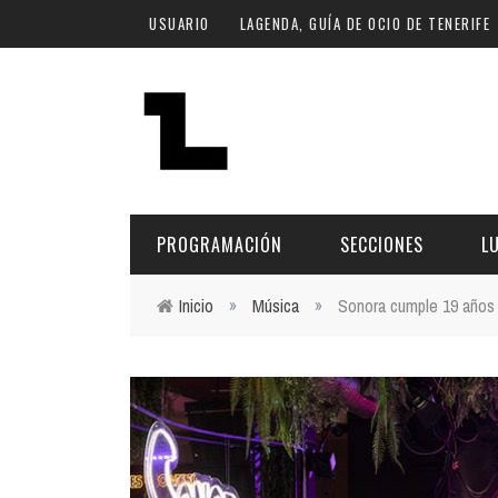
Pasar al contenido principal
USUARIO
LAGENDA, GUÍA DE OCIO DE TENERIFE
PROGRAMACIÓN
SECCIONES
L
Inicio
»
Música
»
Sonora cumple 19 años
Usted está aquí
MÚSICA
ART
FECHA
LU
ESCÉNICAS
SAL
Hoy
CULTURA
ESP
Plan Finde
GASTRONOMÍA
NO