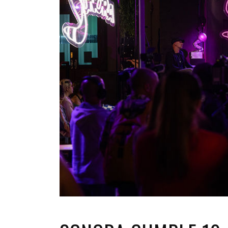
INFANTIL
LOC
CO
GA
FO