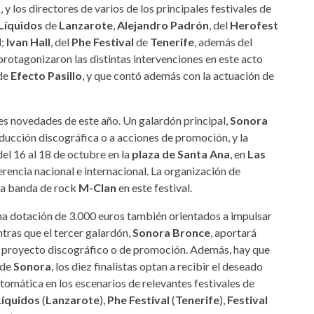
z
, y los directores de varios de los principales festivales de
Líquidos
de
Lanzarote
,
Alejandro Padrón
, del
Herofest
l
;
Ivan Hall
, del
Phe Festival
de
Tenerife
, además del
 protagonizaron las distintas intervenciones en este acto
 de
Efecto Pasillo
, y que contó además con la actuación de
les novedades de este año. Un galardón principal,
Sonora
ducción discográfica o a acciones de promoción, y la
del 16 al 18 de octubre en la
plaza de Santa Ana
, en
Las
eferencia nacional e internacional. La organización de
ica banda de rock
M-Clan
en este festival.
una dotación de 3.000 euros también orientados a impulsar
ntras que el tercer galardón,
Sonora Bronce
, aportará
n proyecto discográfico o de promoción. Además, hay que
 de
Sonora
, los diez finalistas optan a recibir el deseado
tomática en los escenarios de relevantes festivales de
Líquidos
(
Lanzarote
),
Phe Festival
(
Tenerife
),
Festival