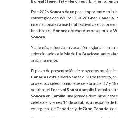
Boreal
(
Tenerife
) y
Hero Fest
(
El Hierro
), entr
Este 2026
Sonora
da un paso importante en la in
estratégica con
WOMEX 2026 Gran Canaria
. 
internacionales a asistir al festival de octubre en
finalistas de
Sonora
obtendrá un pasaporte a
WO
Sonora
.
Y además, refuerza su vocación regional con un 
seleccionados a la isla de
La Graciosa
, antesala
próximamente.
El plazo de presentación de proyectos musicales d
Canarias
está abierto hasta el 28 de febrero, en
proyectos seleccionados se celebrará el 17 y 18 
octubre, el
Festival Sonora
amplía formato a tre
Sonora en Familia
, una jornada dominical para el
celebra el viernes 16 de octubre, un espacio de 
emergente de
Canarias
y de
Gran Canaria
, con