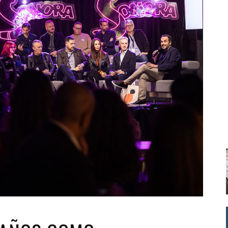
Santa Cruz | La Laguna
Gastro
ALES CON ACTUACIONES
Islas
Infantil
MERCIO
Música
STRO
Escénicas
RMATIVO