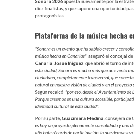
Sonora 2026
apuesta nuevamente por la estrategi
diez finalistas, y que supone una oportunidad pa
protagonistas.
Plataforma de la música hecha e
"Sonora es un evento que ha sabido crecer y consolid
música hecha en Canarias"
, aseguró el concejal de
Canaria
,
Josué Íñiguez
, que abrió el turno de i
esta ciudad, Sonora es mucho más que un evento musi
ciudadana, completamente transversal, que conecta c
natural en nuestra visión de ciudad y en el proyecto
Según recalcó,
"por eso, desde el Ayuntamiento de
Porque creemos en una cultura accesible, participati
identidad cultural de esta ciudad"
.
Por su parte,
Guacimara Medina
, consejera de 
es hoy un proyecto plenamente consolidado y uno de 
año bate récords de participación, lo que demuestra e