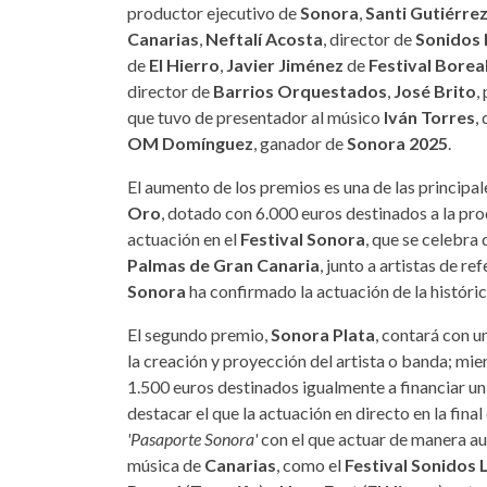
productor ejecutivo de
Sonora
,
Santi Gutiérre
Canarias
,
Neftalí Acosta
, director de
Sonidos 
de
El Hierro
,
Javier Jiménez
de
Festival Borea
director de
Barrios Orquestados
,
José Brito
,
que tuvo de presentador al músico
Iván Torres
,
OM Domínguez
, ganador de
Sonora 2025
.
El aumento de los premios es una de las principa
Oro
, dotado con 6.000 euros destinados a la pro
actuación en el
Festival Sonora
, que se celebra 
Palmas de Gran Canaria
, junto a artistas de r
Sonora
ha confirmado la actuación de la histór
El segundo premio,
Sonora Plata
, contará con 
la creación y proyección del artista o banda; mie
1.500 euros destinados igualmente a financiar u
destacar el que la actuación en directo en la final
'Pasaporte Sonora'
con el que actuar de manera au
música de
Canarias
, como el
Festival Sonidos 