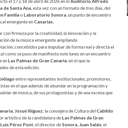
cto el 17 y 18 de abril de 2026 en el
Auditorio Alfredo
za de Santa Ana
, esta vez con un formato de tres días, del
n Familia
o
Laboratorio Sonora
, un punto de encuentro
sical emergente en
Canarias
.
r con firmeza por la creatividad, la innovación y la
ización de la música emergente ampliando
tación, concebidos para impulsar de forma real y directa el
 tal como se puso de manifiesto este lunes en un encuentro
o
en
Las Palmas de Gran Canaria
, en el que la
ades de esta edición.
piélago
entre representantes institucionales, promotores,
rtistas en el que además de abundar en la programación y
a hablar de música, de sus protagonistas y de una escena que
anaria
,
Josué Iñiguez
; la consejera de Cultura del
Cabildo
tor artístico de la candidatura de
Las Palmas de Gran
 Luis Pérez Pont
; el director de
Sonora
,
Juan Salán
; el