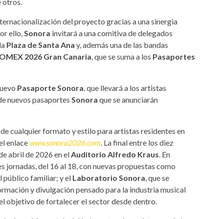
e otros.
ternacionalización del proyecto gracias a una sinergia
Por ello,
Sonora
invitará a una comitiva de delegados
 la
Plaza de Santa Ana
y, además una de las bandas
MEX 2026 Gran Canaria
, que se suma a los
Pasaportes
nuevo
Pasaporte Sonora
, que llevará a los artistas
 de nuevos pasaportes
Sonora
que se anunciarán
e cualquier formato y estilo para artistas residentes en
 el enlace
www.sonora2026.com
. La final entre los diez
de abril de 2026 en el
Auditorio Alfredo Kraus
. En
s jornadas, del 16 al 18, con nuevas propuestas como
 público familiar; y el
Laboratorio Sonora
, que se
formación y divulgación pensado para la industria musical
 el objetivo de fortalecer el sector desde dentro.