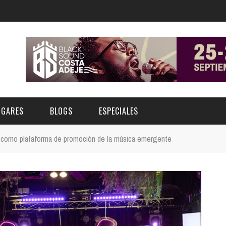
UGARES
BLOGS
ESPECIALES
 como plataforma de promoción de la música emergente
E | MUSEOS
FESTIVAL BOREAL 2026
GAR
CATEGORIA
AS Y AUDITORIOS
FESTIVAL TAGANANA 2026
Norte
Cultura
ACIOS CULTURALES
TENERIFE PHE FESTIVAL 2026
Sur
Deporte y Naturaleza
CHE
XXVII VERANO DE CUENTO