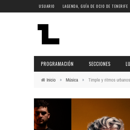
Pasar al contenido principal
USUARIO
LAGENDA, GUÍA DE OCIO DE TENERIFE
PROGRAMACIÓN
SECCIONES
L
Inicio
»
Música
»
Timple y ritmos urbanos
Usted está aquí
MÚSICA
ART
FECHA
LU
ESCÉNICAS
SAL
Hoy
CULTURA
ESP
Plan Finde
GASTRONOMÍA
NO