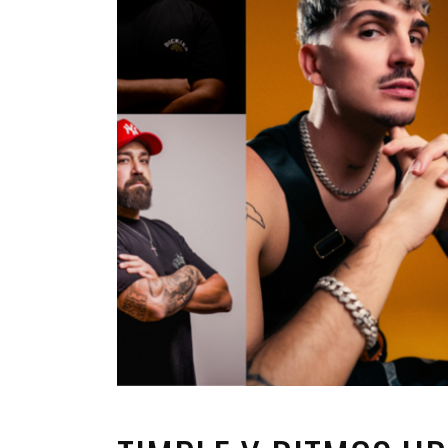
INFANTIL
LOC
CO
GA
FO