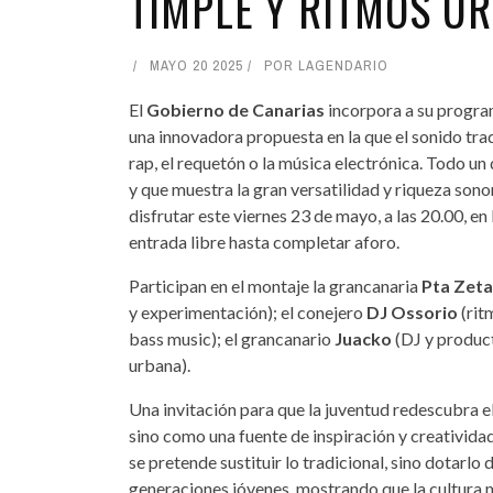
TIMPLE Y RITMOS UR
MAYO 20 2025
POR
LAGENDARIO
El
Gobierno de Canarias
incorpora a su progr
una innovadora propuesta en la que el sonido tra
rap, el requetón o la música electrónica. Todo un 
y que muestra la gran versatilidad y riqueza sono
disfrutar este viernes 23 de mayo, a las 20.00, en 
entrada libre hasta completar aforo.
Participan en el montaje la grancanaria
Pta Zet
y experimentación); el conejero
DJ Ossorio
(rit
bass music); el grancanario
Juacko
(DJ y product
urbana).
Una invitación para que la juventud redescubra el
sino como una fuente de inspiración y creativida
se pretende sustituir lo tradicional, sino dotarlo 
generaciones jóvenes, mostrando que la cultura mu