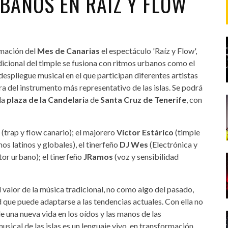
BANOS EN RAÍZ Y FLOW
amación del
Mes de Canarias
el espectáculo 'Raíz y Flow',
dicional del timple se fusiona con ritmos urbanos como el
despliegue musical en el que participan diferentes artistas
ra del instrumento más representativo de las islas. Se podrá
la
plaza de la Candelari
a de
Santa Cruz de Tenerife
, con
a
(trap y flow canario); el majorero
Víctor Estárico
(timple
mos latinos y globales), el tinerfeño
DJ Wes
(Electrónica y
or urbano); el tinerfeño
JRamos
(voz y sensibilidad
 valor de la música tradicional, no como algo del pasado,
d que puede adaptarse a las tendencias actuales. Con ella no
de una nueva vida en los oídos y las manos de las
sical de las islas es un lenguaje vivo, en transformación