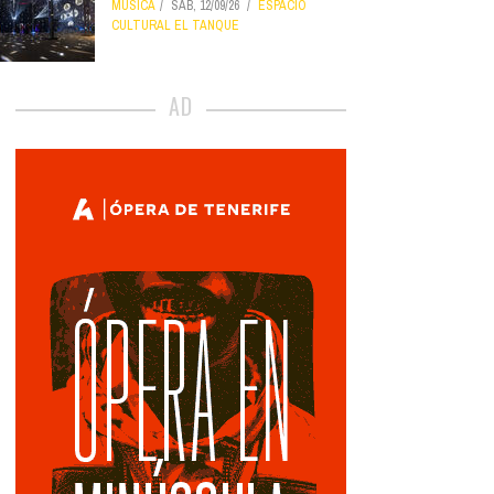
MÚSICA
SÁB, 12/09/26
ESPACIO
CULTURAL EL TANQUE
AD