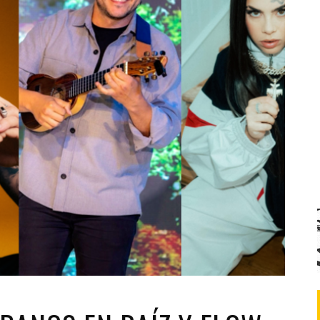
Santa Cruz | La Laguna
Gastro
ALES CON ACTUACIONES
Islas
Infantil
MERCIO
Música
STRO
Escénicas
RMATIVO