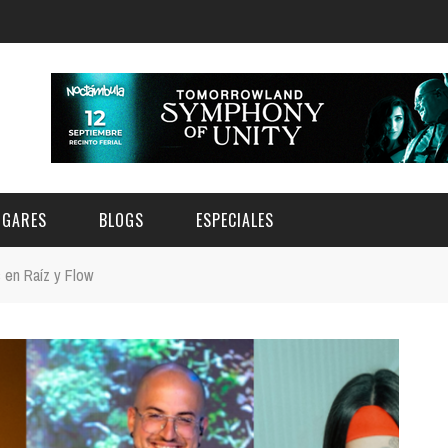
UGARES
BLOGS
ESPECIALES
 en Raíz y Flow
E | MUSEOS
FESTIVAL BOREAL 2026
GAR
CATEGORIA
AS Y AUDITORIOS
FESTIVAL TAGANANA 2026
Norte
Cultura
ACIOS CULTURALES
TENERIFE PHE FESTIVAL 2026
Sur
Deporte y Naturaleza
CHE
XXVII VERANO DE CUENTO