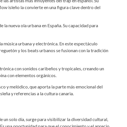
e las artistas más influyentes del trap en español. Su
flow isleño la convierte en una figura clave dentro del
de la nueva ola urbana en España. Su capacidad para
la música urbana y electrónica. En este espectáculo
l reguetón y los beats urbanos se fusionan con la tradición
ctrónica con sonidos caribeños y tropicales, creando un
bina con elementos orgánicos.
sco y melódico, que aporta la parte más emocional del
sleña y referencias a la cultura canaria.
 un solo día, surge para visibilizar la diversidad cultural,
. Es una oportunidad para que el conocimiento y el aprecio