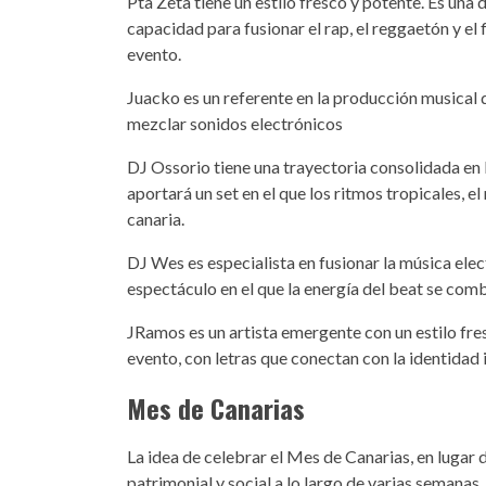
Pta Zeta tiene un estilo fresco y potente. Es una d
capacidad para fusionar el rap, el reggaetón y el 
evento.
Juacko es un referente en la producción musical 
mezclar sonidos electrónicos
DJ Ossorio tiene una trayectoria consolidada en 
aportará un set en el que los ritmos tropicales, e
canaria.
DJ Wes es especialista en fusionar la música ele
espectáculo en el que la energía del beat se com
JRamos es un artista emergente con un estilo fre
evento, con letras que conectan con la identidad i
Mes de Canarias
La idea de celebrar el Mes de Canarias, en lugar de
patrimonial y social a lo largo de varias semanas