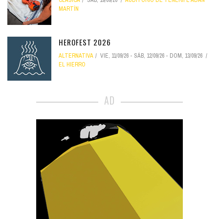
CLÁSICA
SÁB, 19/09/26
AUDITORIO DE TENERIFE ADÁN
MARTÍN
HEROFEST 2026
ALTERNATIVA
VIE, 11/09/26
-
SÁB, 12/09/26
-
DOM, 13/09/26
EL HIERRO
AD