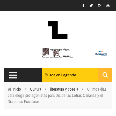
Pasar al contenido principal
Inicio
»
Cultura
»
literatura y poesía
»
Últimos días
para elegir protagonistas para Día de las Letras Canarias y el
Usted está aquí
Día de las Escritoras