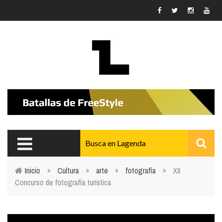
Pasar al contenido principal
Inicio
»
Cultura
»
arte
»
fotografía
»
XII
Concurso de fotografía turística
Usted está aquí