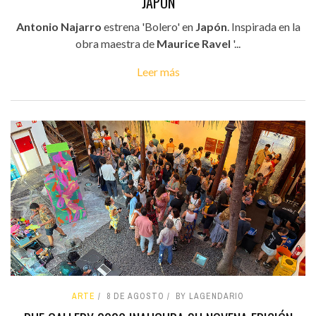
JAPÓN
Antonio Najarro
estrena 'Bolero' en
Japón
. Inspirada en la
obra maestra de
Maurice Ravel
'...
Leer más
ARTE
8 DE AGOSTO
BY LAGENDARIO