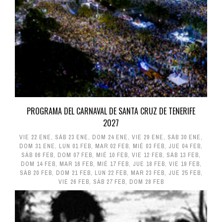
PROGRAMA DEL CARNAVAL DE SANTA CRUZ DE TENERIFE
2027
VIE 22 ENE
,
SÁB 23 ENE
,
DOM 24 ENE
,
VIE 29 ENE
,
SÁB 30 ENE
,
DOM 31 ENE
,
LUN 01 FEB
,
MAR 02 FEB
,
MIÉ 03 FEB
,
JUE 04 FEB
,
SÁB 06 FEB
,
DOM 07 FEB
,
MIÉ 10 FEB
,
VIE 12 FEB
,
SÁB 13 FEB
,
DOM 14 FEB
,
MAR 16 FEB
,
MIÉ 17 FEB
,
JUE 18 FEB
,
VIE 19 FEB
,
SÁB 20 FEB
,
DOM 21 FEB
,
LUN 22 FEB
,
MAR 23 FEB
,
JUE 25 FEB
,
VIE 26 FEB
,
SÁB 27 FEB
,
DOM 28 FEB