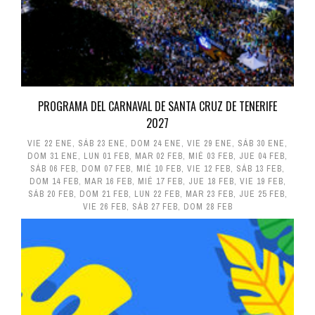
PROGRAMA DEL CARNAVAL DE SANTA CRUZ DE TENERIFE
2027
VIE 22 ENE
,
SÁB 23 ENE
,
DOM 24 ENE
,
VIE 29 ENE
,
SÁB 30 ENE
,
DOM 31 ENE
,
LUN 01 FEB
,
MAR 02 FEB
,
MIÉ 03 FEB
,
JUE 04 FEB
,
SÁB 06 FEB
,
DOM 07 FEB
,
MIÉ 10 FEB
,
VIE 12 FEB
,
SÁB 13 FEB
,
DOM 14 FEB
,
MAR 16 FEB
,
MIÉ 17 FEB
,
JUE 18 FEB
,
VIE 19 FEB
,
SÁB 20 FEB
,
DOM 21 FEB
,
LUN 22 FEB
,
MAR 23 FEB
,
JUE 25 FEB
,
VIE 26 FEB
,
SÁB 27 FEB
,
DOM 28 FEB