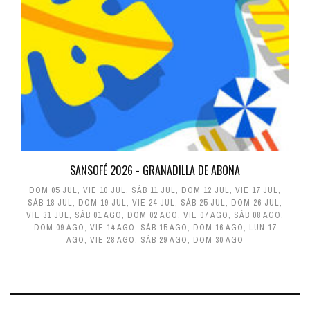
SANSOFÉ 2026 - GRANADILLA DE ABONA
DOM 05 JUL
,
VIE 10 JUL
,
SÁB 11 JUL
,
DOM 12 JUL
,
VIE 17 JUL
,
SÁB 18 JUL
,
DOM 19 JUL
,
VIE 24 JUL
,
SÁB 25 JUL
,
DOM 26 JUL
,
VIE 31 JUL
,
SÁB 01 AGO
,
DOM 02 AGO
,
VIE 07 AGO
,
SÁB 08 AGO
,
DOM 09 AGO
,
VIE 14 AGO
,
SÁB 15 AGO
,
DOM 16 AGO
,
LUN 17
AGO
,
VIE 28 AGO
,
SÁB 29 AGO
,
DOM 30 AGO