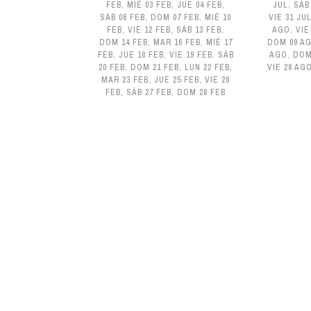
FEB
,
MIÉ 03 FEB
,
JUE 04 FEB
,
JUL
,
SÁB
SÁB 06 FEB
,
DOM 07 FEB
,
MIÉ 10
VIE 31 JU
FEB
,
VIE 12 FEB
,
SÁB 13 FEB
,
AGO
,
VIE
DOM 14 FEB
,
MAR 16 FEB
,
MIÉ 17
DOM 09 A
FEB
,
JUE 18 FEB
,
VIE 19 FEB
,
SÁB
AGO
,
DOM
20 FEB
,
DOM 21 FEB
,
LUN 22 FEB
,
VIE 28 AG
MAR 23 FEB
,
JUE 25 FEB
,
VIE 26
FEB
,
SÁB 27 FEB
,
DOM 28 FEB