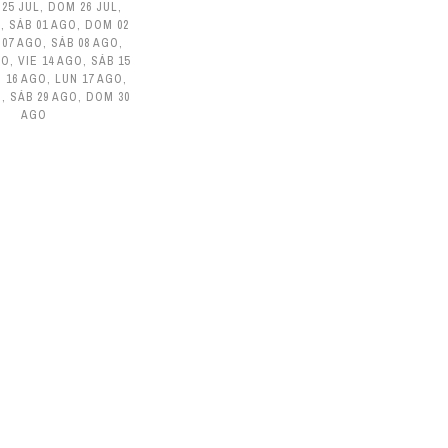
 25 JUL
,
DOM 26 JUL
,
L
,
SÁB 01 AGO
,
DOM 02
 07 AGO
,
SÁB 08 AGO
,
GO
,
VIE 14 AGO
,
SÁB 15
 16 AGO
,
LUN 17 AGO
,
O
,
SÁB 29 AGO
,
DOM 30
AGO