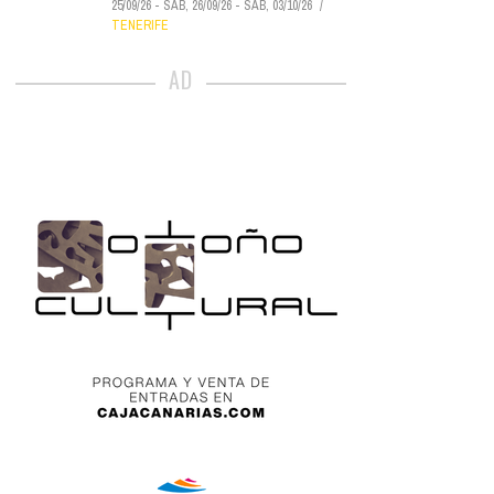
25/09/26
-
SÁB, 26/09/26
-
SÁB, 03/10/26
TENERIFE
AD