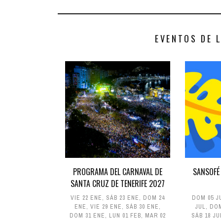
EVENTOS DE 
PROGRAMA DEL CARNAVAL DE
SANSOFÉ
SANTA CRUZ DE TENERIFE 2027
VIE 22 ENE
,
SÁB 23 ENE
,
DOM 24
DOM 05 J
ENE
,
VIE 29 ENE
,
SÁB 30 ENE
,
JUL
,
DOM
DOM 31 ENE
,
LUN 01 FEB
,
MAR 02
SÁB 18 JU