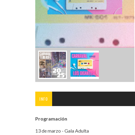
INFANTIL
LOC
CO
GA
FO
INFO
Programación
13 de marzo - Gala Adulta