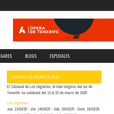
UGARES
BLOGS
ESPECIALES
CARNAVAL LOS GIGANTES 2025
E | MUSEOS
FESTIVAL BOREAL 2026
GAR
CATEGORIA
El Carnaval de Los Gigantes, el más longevo del sur de
AS Y AUDITORIOS
FESTIVAL TAGANANA 2026
Tenerife, se celebrará del 13 al 22 de marzo de 2025
Norte
Cultura
ACIOS CULTURALES
NOCTÁMBULA TENERIFE
Los Gigantes
Sur
Deporte y Naturaleza
Jue, 13/03/25
Vie, 14/03/25
Sáb, 15/03/25
Dom, 16/03/25
CHE
TENERIFE PHE FESTIVAL 2026