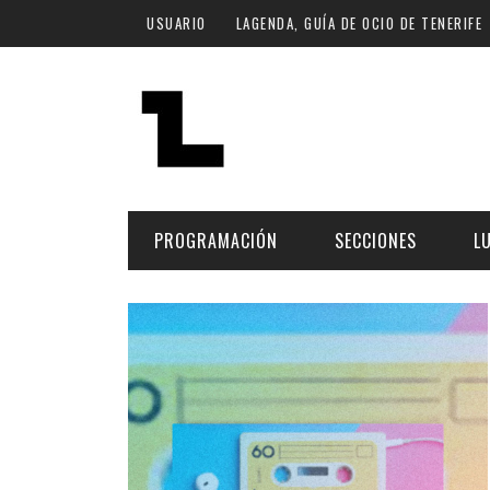
Pasar al contenido principal
USUARIO
LAGENDA, GUÍA DE OCIO DE TENERIFE
PROGRAMACIÓN
SECCIONES
L
MÚSICA
ART
FECHA
LU
ESCÉNICAS
SAL
Hoy
CULTURA
ESP
Plan Finde
GASTRONOMÍA
NO