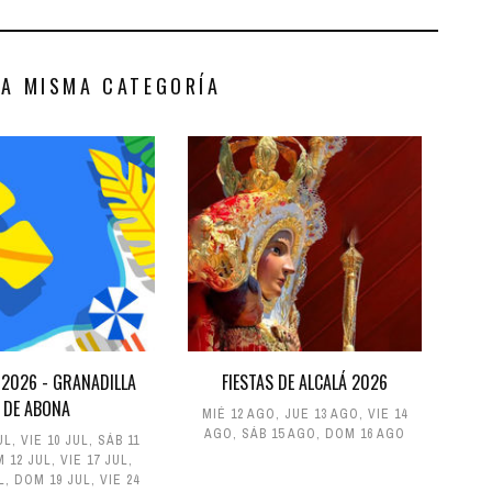
LA MISMA CATEGORÍA
 2026 - GRANADILLA
FIESTAS DE ALCALÁ 2026
DE ABONA
MIÉ 12 AGO
,
JUE 13 AGO
,
VIE 14
AGO
,
SÁB 15 AGO
,
DOM 16 AGO
UL
,
VIE 10 JUL
,
SÁB 11
 12 JUL
,
VIE 17 JUL
,
L
,
DOM 19 JUL
,
VIE 24