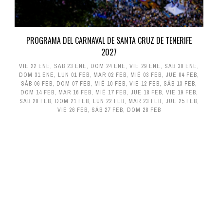
PROGRAMA DEL CARNAVAL DE SANTA CRUZ DE TENERIFE
2027
VIE 22 ENE
,
SÁB 23 ENE
,
DOM 24 ENE
,
VIE 29 ENE
,
SÁB 30 ENE
,
DOM 31 ENE
,
LUN 01 FEB
,
MAR 02 FEB
,
MIÉ 03 FEB
,
JUE 04 FEB
,
SÁB 06 FEB
,
DOM 07 FEB
,
MIÉ 10 FEB
,
VIE 12 FEB
,
SÁB 13 FEB
,
DOM 14 FEB
,
MAR 16 FEB
,
MIÉ 17 FEB
,
JUE 18 FEB
,
VIE 19 FEB
,
SÁB 20 FEB
,
DOM 21 FEB
,
LUN 22 FEB
,
MAR 23 FEB
,
JUE 25 FEB
,
VIE 26 FEB
,
SÁB 27 FEB
,
DOM 28 FEB