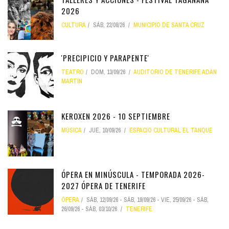
2026
CULTURA
SÁB, 22/08/26
MUNICIPIO DE SANTA CRUZ
'PRECIPICIO Y PARAPENTE'
TEATRO
DOM, 13/09/26
AUDITORIO DE TENERIFE ADÁN
MARTÍN
KEROXEN 2026 - 10 SEPTIEMBRE
MÚSICA
JUE, 10/09/26
ESPACIO CULTURAL EL TANQUE
ÓPERA EN MINÚSCULA - TEMPORADA 2026-
2027 ÓPERA DE TENERIFE
ÓPERA
SÁB, 12/09/26
-
SÁB, 19/09/26
-
VIE, 25/09/26
-
SÁB,
26/09/26
-
SÁB, 03/10/26
TENERIFE