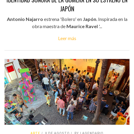
JAPÓN
Antonio Najarro
estrena 'Bolero' en
Japón
. Inspirada en la
obra maestra de
Maurice Ravel
'...
Leer más
ARTE
8 DE AGOSTO
BY LAGENDARIO