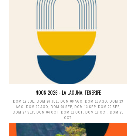
NOON 2026 - LA LAGUNA, TENERIFE
DOM 19 JUL
,
DOM 26 JUL
,
DOM 09 AGO
,
DOM 16 AGO
,
DOM 23
AGO
,
DOM 30 AGO
,
DOM 06 SEP
,
DOM 13 SEP
,
DOM 20 SEP
,
DOM 27 SEP
,
DOM 04 OCT
,
DOM 11 OCT
,
DOM 18 OCT
,
DOM 25
OCT