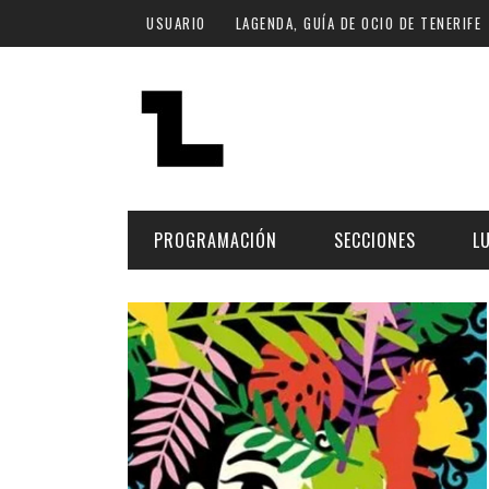
Pasar al contenido principal
USUARIO
LAGENDA, GUÍA DE OCIO DE TENERIFE
PROGRAMACIÓN
SECCIONES
L
MÚSICA
ART
FECHA
LU
ESCÉNICAS
SAL
Hoy
CULTURA
ESP
Plan Finde
GASTRONOMÍA
NO