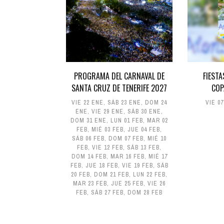
PROGRAMA DEL CARNAVAL DE
FIESTA
SANTA CRUZ DE TENERIFE 2027
COP
VIE 22 ENE
,
SÁB 23 ENE
,
DOM 24
VIE 0
ENE
,
VIE 29 ENE
,
SÁB 30 ENE
,
DOM 31 ENE
,
LUN 01 FEB
,
MAR 02
FEB
,
MIÉ 03 FEB
,
JUE 04 FEB
,
SÁB 06 FEB
,
DOM 07 FEB
,
MIÉ 10
FEB
,
VIE 12 FEB
,
SÁB 13 FEB
,
DOM 14 FEB
,
MAR 16 FEB
,
MIÉ 17
FEB
,
JUE 18 FEB
,
VIE 19 FEB
,
SÁB
20 FEB
,
DOM 21 FEB
,
LUN 22 FEB
,
MAR 23 FEB
,
JUE 25 FEB
,
VIE 26
FEB
,
SÁB 27 FEB
,
DOM 28 FEB