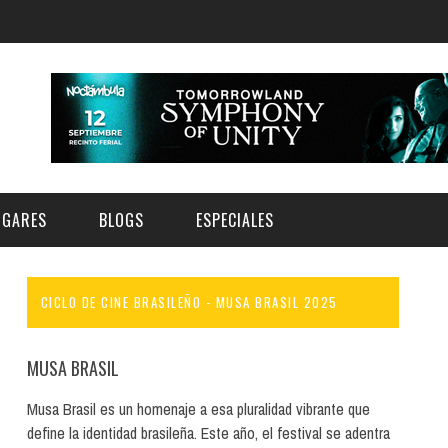
UGARES
BLOGS
ESPECIALES
CICLO DE CINE BRASILEÑO - MUSA BRASIL 2025
E | MUSEOS
FESTIVAL BOREAL 2026
GAR
CATEGORIA
AS Y AUDITORIOS
FESTIVAL TAGANANA 2026
MUSA BRASIL
Norte
Cultura
ACIOS CULTURALES
TENERIFE PHE FESTIVAL 2026
Musa Brasil es un homenaje a esa pluralidad vibrante que
Sur
Deporte y Naturaleza
define la identidad brasileña. Este año, el festival se adentra
CHE
XXVII VERANO DE CUENTO