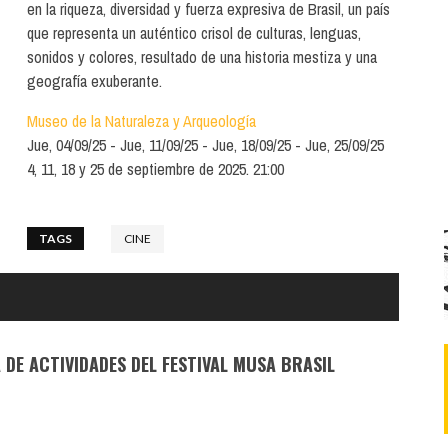
Santa Cruz | La Laguna
en la riqueza, diversidad y fuerza expresiva de Brasil, un país
Gastro
ALES CON ACTUACIONES
que representa un auténtico crisol de culturas, lenguas,
Islas
Infantil
sonidos y colores, resultado de una historia mestiza y una
MERCIO
geografía exuberante.
Música
STRO
Museo de la Naturaleza y Arqueología
Escénicas
Jue, 04/09/25
Jue, 11/09/25
Jue, 18/09/25
Jue, 25/09/25
RMATIVO
4, 11, 18 y 25 de septiembre de 2025. 21:00
TAGS
CINE
 DE ACTIVIDADES DEL FESTIVAL MUSA BRASIL