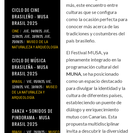
más, este encuentro entre
CICLO DE CINE
culturas que se configura
BRASILEÑO - MUSA
como la ocasión perfecta para
BRASIL 2025
conocer más acerca de las
CINE
JUE, 04/09/25
,
JUE,
tradiciones y costumbres del
11/09/25
,
JUE, 18/09/25
,
JUE,
país brasileño.
25/09/25
MUSEO DE LA
NATURALEZA Y ARQUEOLOGÍA
El Festival MUSA, ya
plenamente integrado en la
CICLO DE MÚSICA
BRASILEÑA - MUSA
programación cultural del
BRASIL 2025
MUNA
, se ha posicionado
como un espacio destacado
BRASIL
VIE, 05/09/25
,
VIE,
12/09/25
,
VIE, 19/09/25
MUSEO
para divulgar la identidad y la
DE LA NATURALEZA Y
cultura de diferentes países,
ARQUEOLOGÍA
estableciendo un puente de
diálogo y enriquecimiento
DANZA + SONIDOS DE
mutuo con Canarias. Esta
PINDORAMA - MUSA
BRASIL 2025
propuesta multidisciplinar
invita a descubrir la diversidad
BRASIL
VIE, 26/09/25
MUSEO