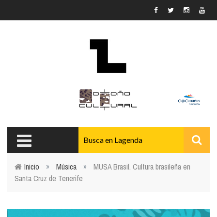
Pasar al contenido principal
Inicio
»
Música
»
MUSA Brasil. Cultura brasileña en
Santa Cruz de Tenerife
Usted está aquí