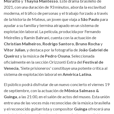
Moratto
y
Thayná Mantesso
. Este drama brasileño de
2021, con una duración de 93 minutos, aborda la esclavitud
moderna, el tráfico de personas y el trabajo forzado a través
de la historia de Mateus, un joven que viaja a
São Paulo
para
ayudar a su familia y termina atrapado en un sistema de
explotación laboral. La película, producida por Fernando
Meirelles y Ramin Bahrani, cuenta con la actuación de
Christian Malheiros
,
Rodrigo Santoro
,
Bruno Rocha
y
Vitor Julian
, y destaca por la fotografía de
João Gabriel de
Queiroz
y la música d
e Pedro Osuna
. Seleccionada
oficialmente en la sección Orizzonti Extra del
Festival de
Venecia
, 'Siete prisioneros' constituye una potente crítica al
sistema de explotación laboral en
América Latina
.
El público podrá disfrutar de un nuevo concierto el viernes 19
de septiembre, con la actuación de
Mônica Salmaso &
Guinga
, a las 21:00, en el salón de actos del museo. Esta unión
entre una de las voces más reconocidas de la música brasileña
y el reconocido guitarrista y compositor
Guinga
ofrecerá una