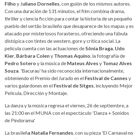
Filho
y J
uliano Dornelles
, con guión de los mismos autores.
Con una duración de 131 minutos, el film combina drama,
thriller y ciencia ficción para contar la historia de un pequeño
pueblo del sertão brasileño que desaparece de los mapas y es
atacado por misteriosos forasteros, ofreciendo una fábula
distópica con tintes de western, gore y crítica social. La
película cuenta con las actuaciones de
Sônia Braga
,
Udo
Kier
,
Bárbara Colen
y
Thomas Aquino
, la fotografía de
Pedro Sotero
y la música de
Mateus Alves
y
Tomaz Alves
Souza
. 'Bacurau' ha sido reconocida internacionalmente,
obteniendo el Premio del Jurado en el
Festival de Cannes
y
varios galardones en el
Festival de Sitges
, incluyendo Mejor
Película, Dirección y Montaje.
La danza y la música regresa el viernes, 26 de septiembre, a
las 21:00 en el MUNA con el espectáculo 'Danza + Sonidos
de Pindorama'
La brasileñ
a Natalia Fernandes
, con su pieza 'El Carnaval no