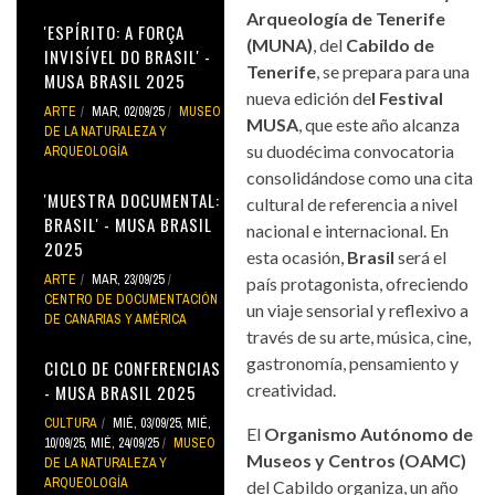
Arqueología de Tenerife
'ESPÍRITO: A FORÇA
(MUNA)
, del
Cabildo de
INVISÍVEL DO BRASIL' -
Tenerife
, se prepara para una
MUSA BRASIL 2025
nueva edición de
l Festival
ARTE
MAR, 02/09/25
MUSEO
MUSA
, que este año alcanza
DE LA NATURALEZA Y
su duodécima convocatoria
ARQUEOLOGÍA
consolidándose como una cita
'MUESTRA DOCUMENTAL:
cultural de referencia a nivel
BRASIL' - MUSA BRASIL
nacional e internacional. En
2025
esta ocasión,
Brasil
será el
ARTE
MAR, 23/09/25
país protagonista, ofreciendo
CENTRO DE DOCUMENTACIÓN
un viaje sensorial y reflexivo a
DE CANARIAS Y AMÉRICA
través de su arte, música, cine,
gastronomía, pensamiento y
CICLO DE CONFERENCIAS
creatividad.
- MUSA BRASIL 2025
CULTURA
MIÉ, 03/09/25
,
MIÉ,
El
Organismo Autónomo de
10/09/25
,
MIÉ, 24/09/25
MUSEO
Museos y Centros (OAMC)
DE LA NATURALEZA Y
ARQUEOLOGÍA
del Cabildo organiza, un año