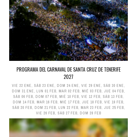
PROGRAMA DEL CARNAVAL DE SANTA CRUZ DE TENERIFE
2027
VIE 22 ENE
,
SÁB 23 ENE
,
DOM 24 ENE
,
VIE 29 ENE
,
SÁB 30 ENE
,
DOM 31 ENE
,
LUN 01 FEB
,
MAR 02 FEB
,
MIÉ 03 FEB
,
JUE 04 FEB
,
SÁB 06 FEB
,
DOM 07 FEB
,
MIÉ 10 FEB
,
VIE 12 FEB
,
SÁB 13 FEB
,
DOM 14 FEB
,
MAR 16 FEB
,
MIÉ 17 FEB
,
JUE 18 FEB
,
VIE 19 FEB
,
SÁB 20 FEB
,
DOM 21 FEB
,
LUN 22 FEB
,
MAR 23 FEB
,
JUE 25 FEB
,
VIE 26 FEB
,
SÁB 27 FEB
,
DOM 28 FEB