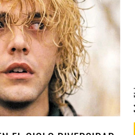
Santa Cruz | La Laguna
Gastro
ALES CON ACTUACIONES
Islas
Infantil
MERCIO
Música
STRO
Escénicas
RMATIVO