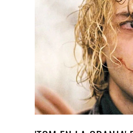
INFANTIL
LOC
CO
GA
FO