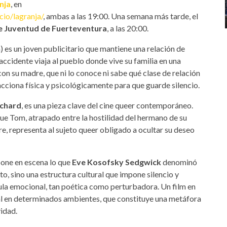
nja
, en
io/lagranja/
, ambas a las 19:00. Una semana más tarde, el
e Juventud de Fuerteventura
, a las 20:00.
) es un joven publicitario que mantiene una relación de
ccidente viaja al pueblo donde vive su familia en una
con su madre, que ni lo conoce ni sabe qué clase de relación
acciona física y psicológicamente para que guarde silencio.
uchard
, es una pieza clave del cine queer contemporáneo.
que Tom, atrapado entre la hostilidad del hermano de su
re, representa al sujeto queer obligado a ocultar su deseo
pone en escena lo que
Eve Kosofsky Sedgwick
denominó
to, sino una estructura cultural que impone silencio y
aula emocional, tan poética como perturbadora. Un film en
ral en determinados ambientes, que constituye una metáfora
idad.