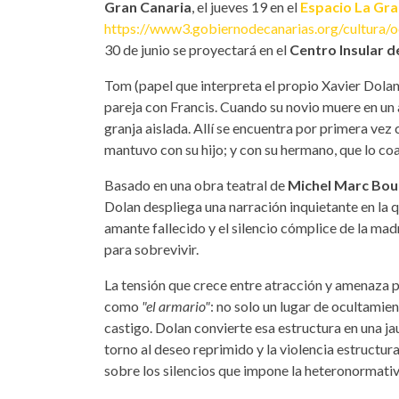
Gran Canaria
, el jueves 19 en el
Espacio La Gra
https://www3.gobiernodecanarias.org/cultura/oc
30 de junio se proyectará en el
Centro Insular d
Tom (papel que interpreta el propio Xavier Dolan
pareja con Francis. Cuando su novio muere en un a
granja aislada. Allí se encuentra por primera vez 
mantuvo con su hijo; y con su hermano, que lo co
Basado en una obra teatral de
Michel Marc Bo
Dolan despliega una narración inquietante en la 
amante fallecido y el silencio cómplice de la mad
para sobrevivir.
La tensión que crece entre atracción y amenaza 
como
"el armario"
: no solo un lugar de ocultamien
castigo. Dolan convierte esa estructura en una j
torno al deseo reprimido y la violencia estructu
sobre los silencios que impone la heteronormativ