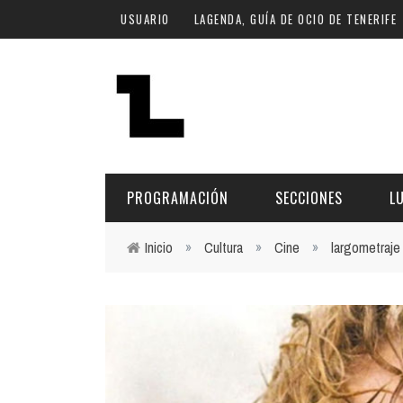
Pasar al contenido principal
USUARIO
LAGENDA, GUÍA DE OCIO DE TENERIFE
PROGRAMACIÓN
SECCIONES
L
Inicio
»
Cultura
»
Cine
»
largometraje
Usted está aquí
MÚSICA
ART
FECHA
LU
ESCÉNICAS
SAL
Hoy
CULTURA
ESP
Plan Finde
GASTRONOMÍA
NO