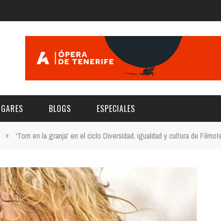
UGARES
BLOGS
ESPECIALES
»
'Tom en la granja' en el ciclo Diversidad, igualdad y cultura de Filmo
E | MUSEOS
FESTIVAL BOREAL 2026
GAR
CATEGORIA
AS Y AUDITORIOS
FESTIVAL TAGANANA 2026
Norte
Cultura
ACIOS CULTURALES
TENERIFE PHE FESTIVAL 2026
Sur
Deporte y Naturaleza
CHE
XXVII VERANO DE CUENTO