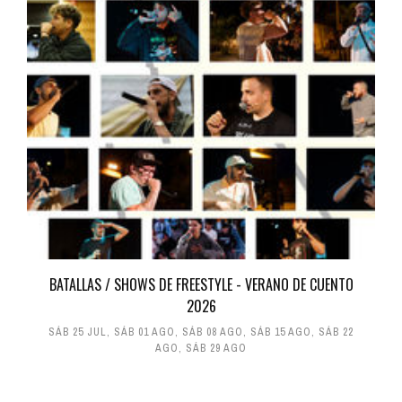
BATALLAS / SHOWS DE FREESTYLE - VERANO DE CUENTO
2026
SÁB 25 JUL
,
SÁB 01 AGO
,
SÁB 08 AGO
,
SÁB 15 AGO
,
SÁB 22
AGO
,
SÁB 29 AGO