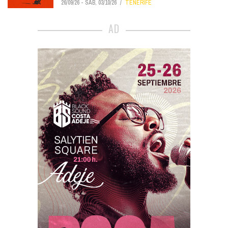
26/09/26
-
SÁB, 03/10/26
TENERIFE
AD