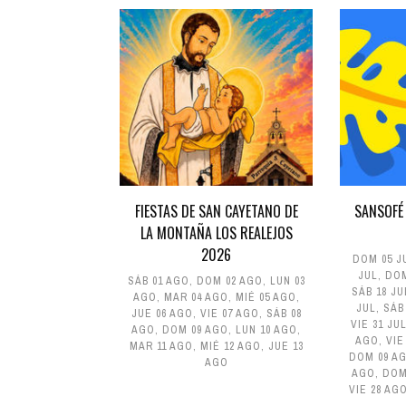
FIESTAS DE SAN CAYETANO DE
SANSOFÉ
LA MONTAÑA LOS REALEJOS
2026
DOM 05 J
JUL
,
DOM
SÁB 01 AGO
,
DOM 02 AGO
,
LUN 03
SÁB 18 JU
AGO
,
MAR 04 AGO
,
MIÉ 05 AGO
,
JUL
,
SÁB
JUE 06 AGO
,
VIE 07 AGO
,
SÁB 08
VIE 31 JU
AGO
,
DOM 09 AGO
,
LUN 10 AGO
,
AGO
,
VIE
MAR 11 AGO
,
MIÉ 12 AGO
,
JUE 13
DOM 09 A
AGO
AGO
,
DOM
VIE 28 AG