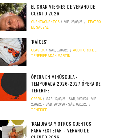
EL GRAN VIERNES DE VERANO DE
CUENTO 2026
CUENTACUENTOS
VIE, 28/08/26
TEATRO
EL SAUZAL
'RAÍCES'
CLÁSICA
SÁB, 19/09/26
AUDITORIO DE
TENERIFE ADÁN MARTÍN
ÓPERA EN MINÚSCULA -
TEMPORADA 2026-2027 ÓPERA DE
TENERIFE
ÓPERA
SÁB, 12/09/26
-
SÁB, 19/09/26
-
VIE,
25/09/26
-
SÁB, 26/09/26
-
SÁB, 03/10/26
TENERIFE
'KAMUFARA Y OTROS CUENTOS
PARA FESTEJAR' - VERANO DE
CUENTO 2026