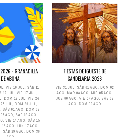
 2026 - GRANADILLA
FIESTAS DE IGUESTE DE
DE ABONA
CANDELARIA 2026
UL
,
VIE 10 JUL
,
SÁB 11
VIE 31 JUL
,
SÁB 01 AGO
,
DOM 02
 12 JUL
,
VIE 17 JUL
,
AGO
,
MAR 04 AGO
,
MIÉ 05 AGO
,
L
,
DOM 19 JUL
,
VIE 24
JUE 06 AGO
,
VIE 07 AGO
,
SÁB 08
 25 JUL
,
DOM 26 JUL
,
AGO
,
DOM 09 AGO
L
,
SÁB 01 AGO
,
DOM 02
 07 AGO
,
SÁB 08 AGO
,
GO
,
VIE 14 AGO
,
SÁB 15
 16 AGO
,
LUN 17 AGO
,
O
,
SÁB 29 AGO
,
DOM 30