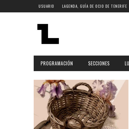
Pasar al contenido principal
USUARIO
LAGENDA, GUÍA DE OCIO DE TENERIFE
PROGRAMACIÓN
SECCIONES
L
MÚSICA
ART
FECHA
LU
ESCÉNICAS
SAL
Hoy
CULTURA
ESP
Plan Finde
GASTRONOMÍA
NO