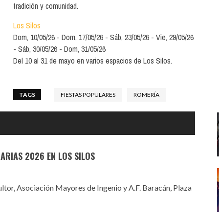
Santa Cruz | La Laguna
Gastro
tradición y comunidad.
ALES CON ACTUACIONES
Islas
Infantil
Los Silos
MERCIO
Dom, 10/05/26
Dom, 17/05/26
Sáb, 23/05/26
Vie, 29/05/26
Música
Sáb, 30/05/26
Dom, 31/05/26
STRO
Del 10 al 31 de mayo en varios espacios de Los Silos.
Escénicas
RMATIVO
TAGS
FIESTAS POPULARES
ROMERÍA
ARIAS 2026 EN LOS SILOS
ultor, Asociación Mayores de Ingenio y A.F. Baracán, Plaza