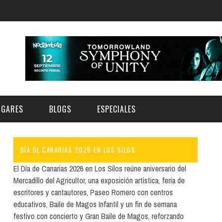
UGARES
BLOGS
ESPECIALES
DÍA DE CANARIAS 2026 EN LOS SILOS
E | MUSEOS
FESTIVAL BOREAL 2026
GAR
CATEGORIA
El Día de Canarias 2026 en Los Silos reúne aniversario del
AS Y AUDITORIOS
FESTIVAL TAGANANA 2026
Mercadillo del Agricultor, una exposición artística, feria de
Norte
Cultura
escritores y cantautores, Paseo Romero con centros
ACIOS CULTURALES
TENERIFE PHE FESTIVAL 2026
educativos, Baile de Magos Infantil y un fin de semana
Sur
Deporte y Naturaleza
CHE
XXVII VERANO DE CUENTO
festivo con concierto y Gran Baile de Magos, reforzando