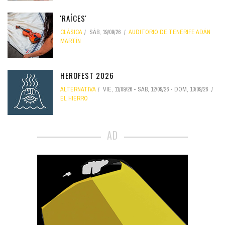
'RAÍCES'
CLÁSICA
SÁB, 19/09/26
AUDITORIO DE TENERIFE ADÁN
MARTÍN
HEROFEST 2026
ALTERNATIVA
VIE, 11/09/26
-
SÁB, 12/09/26
-
DOM, 13/09/26
EL HIERRO
AD