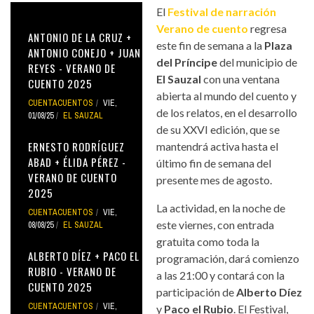
El
Festival de narración
Verano de cuento
regresa
ANTONIO DE LA CRUZ +
este fin de semana a la
Plaza
ANTONIO CONEJO + JUAN
del Príncipe
del municipio de
REYES - VERANO DE
El Sauzal
con una ventana
CUENTO 2025
abierta al mundo del cuento y
CUENTACUENTOS
VIE,
de los relatos, en el desarrollo
01/08/25
EL SAUZAL
de su XXVI edición, que se
ERNESTO RODRÍGUEZ
mantendrá activa hasta el
ABAD + ÉLIDA PÉREZ -
último fin de semana del
VERANO DE CUENTO
presente mes de agosto.
2025
La actividad, en la noche de
CUENTACUENTOS
VIE,
este viernes, con entrada
08/08/25
EL SAUZAL
gratuita como toda la
ALBERTO DÍEZ + PACO EL
programación, dará comienzo
RUBIO - VERANO DE
a las 21:00 y contará con la
CUENTO 2025
participación de
Alberto Díez
CUENTACUENTOS
VIE,
y
Paco el Rubio
. El Festival,