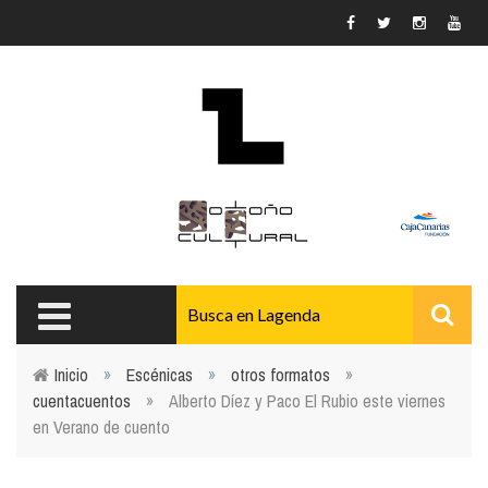
Pasar al contenido principal
Inicio
»
Escénicas
»
otros formatos
»
cuentacuentos
»
Alberto Díez y Paco El Rubio este viernes
Usted está aquí
en Verano de cuento