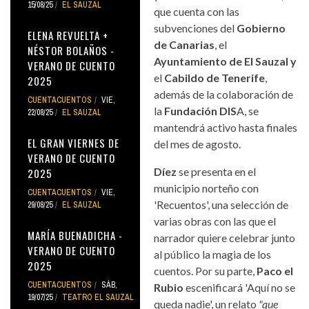
15/08/25
EL SAUZAL
que cuenta con las
subvenciones del
Gobierno
ELENA REVUELTA +
de Canarias
, el
NÉSTOR BOLAÑOS -
Ayuntamiento de El Sauzal y
VERANO DE CUENTO
el
Cabildo de Tenerife
,
2025
además de la colaboración de
CUENTACUENTOS
VIE,
la
Fundación DIS
A, se
22/08/25
EL SAUZAL
mantendrá activo hasta finales
EL GRAN VIERNES DE
del mes de agosto.
VERANO DE CUENTO
Díez
se presenta en el
2025
municipio norteño con
CUENTACUENTOS
VIE,
'Recuentos', una selección de
29/08/25
EL SAUZAL
varias obras con las que el
MARÍA BUENADICHA -
narrador quiere celebrar junto
VERANO DE CUENTO
al público la magia de los
2025
cuentos. Por su parte,
Paco el
CUENTACUENTOS
SÁB,
Rubio
escenificará 'Aquí no se
19/07/25
TEATRO EL SAUZAL
queda nadie', un relato
"que