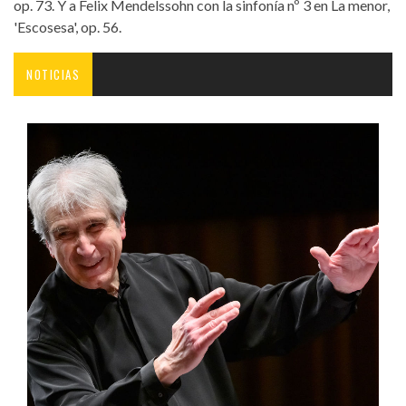
op. 73. Y a Felix Mendelssohn con la sinfonía nº 3 en La menor,
'Escosesa', op. 56.
NOTICIAS