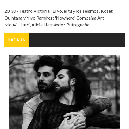
20:30 - Teatro Victoria. 'El yo, el tú y los seísmos', Koset
Quintana y Yiyo Ramírez; 'Nowhere', Compañía Art
Mouv'; 'Luto', Alicia Hernández Butragueño.
NOTICIAS