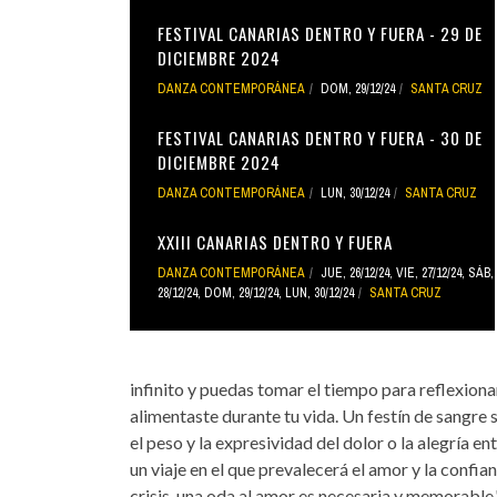
FESTIVAL CANARIAS DENTRO Y FUERA - 29 DE
DICIEMBRE 2024
DANZA CONTEMPORÁNEA
DOM, 29/12/24
SANTA CRUZ
FESTIVAL CANARIAS DENTRO Y FUERA - 30 DE
DICIEMBRE 2024
DANZA CONTEMPORÁNEA
LUN, 30/12/24
SANTA CRUZ
XXIII CANARIAS DENTRO Y FUERA
DANZA CONTEMPORÁNEA
JUE, 26/12/24
,
VIE, 27/12/24
,
SÁB,
28/12/24
,
DOM, 29/12/24
,
LUN, 30/12/24
SANTA CRUZ
infinito y puedas tomar el tiempo para reflexion
alimentaste durante tu vida. Un festín de sangre 
el peso y la expresividad del dolor o la alegría 
un viaje en el que prevalecerá el amor y la confia
crisis, una oda al amor es necesaria y memorable.