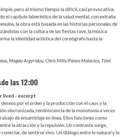
imple, pero al mismo tiempo la difícil, casi provocativa,
o el capítulo laberíntico de la salud mental, con extraña
nuina, la obra está basada en las historias personales de
azándolas con la cultura de las fiestas rave, la música
orma la identidad artística del coreógrafo hasta la
olou, Magda Argyridou, Chris Mills/Panos Malactos, Tzini
de las 12:00
r lived - excerpt
 deseos por el orden y la producción con el caos y la
ión sincronizada, reminiscencia de la monotonía a veces
trabajo de ensamblaje en línea. Ellos funciones como
ntre la atracción y la repulsión. Un contraste surge,
onectar, de sentirse vivo. Un diálogo entre lo natural y lo