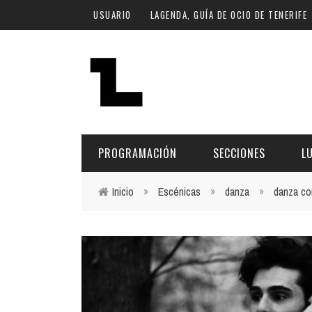
Pasar al contenido principal
USUARIO
LAGENDA, GUÍA DE OCIO DE TENERIFE
PROGRAMACIÓN
SECCIONES
L
Inicio
»
Escénicas
»
danza
»
danza c
Usted está aquí
MÚSICA
ART
FECHA
LU
ESCÉNICAS
SAL
Hoy
CULTURA
ESP
Plan Finde
GASTRONOMÍA
NO