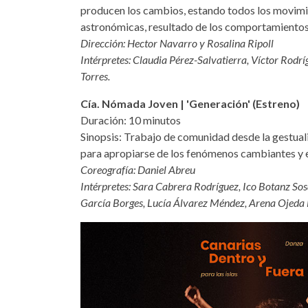
producen los cambios, estando todos los movimie
astronómicas, resultado de los comportamientos
Dirección: Hector Navarro y Rosalina Ripoll
Intérpretes: Claudia Pérez-Salvatierra, Víctor Rod
Torres.
Cía. Nómada Joven | 'Generación' (Estreno)
Duración: 10 minutos
Sinopsis: Trabajo de comunidad desde la gestuali
para apropiarse de los fenómenos cambiantes y 
Coreografía: Daniel Abreu
Intérpretes: Sara Cabrera Rodríguez, Ico Botanz So
García Borges, Lucía Álvarez Méndez, Arena Ojeda 
canarias-dentro-y-fuera-2024-