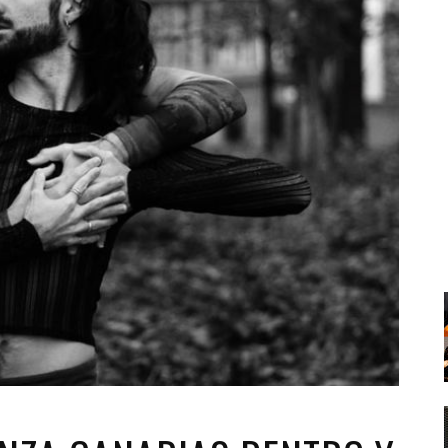
Santa Cruz | La Laguna
Gastro
ALES CON ACTUACIONES
XXVII VERANO DE CUENTO
Islas
Infantil
MERCIO
Música
STRO
Escénicas
RMATIVO