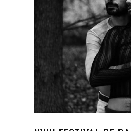
INFANTIL
LOC
CO
GA
FO