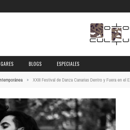
UGARES
BLOGS
ESPECIALES
ontemporánea
»
XXIII Festival de Danza Canarias Dentro y Fuera en el 
E | MUSEOS
FESTIVAL BOREAL 2026
GAR
CATEGORIA
AS Y AUDITORIOS
FESTIVAL TAGANANA 2026
Norte
Cultura
ACIOS CULTURALES
NOCTÁMBULA TENERIFE
Sur
Deporte y Naturaleza
CHE
TENERIFE PHE FESTIVAL 2026