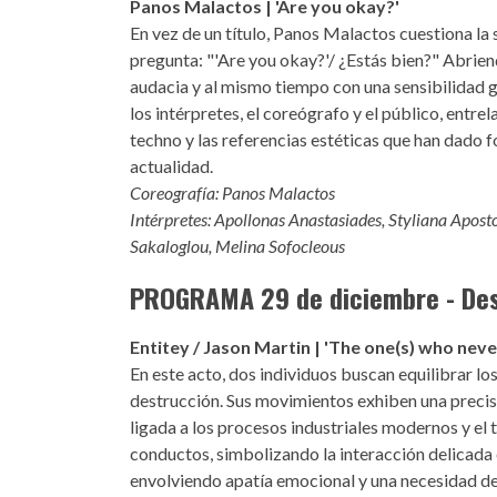
Panos Malactos | 'Are you okay?'
En vez de un título, Panos Malactos cuestiona la s
pregunta: "'Are you okay?'/ ¿Estás bien?" Abriend
audacia y al mismo tiempo con una sensibilidad ge
los intérpretes, el coreógrafo y el público, entrel
techno y las referencias estéticas que han dado f
actualidad.
Coreografía: Panos Malactos
Intérpretes: Apollonas Anastasiades, Styliana Apost
Sakaloglou, Melina Sofocleous
PROGRAMA 29 de diciembre - Des
Entitey / Jason Martin | 'The one(s) who neve
En este acto, dos individuos buscan equilibrar los
destrucción. Sus movimientos exhiben una precis
ligada a los procesos industriales modernos y el 
conductos, simbolizando la interacción delicada e
envolviendo apatía emocional y una necesidad de c