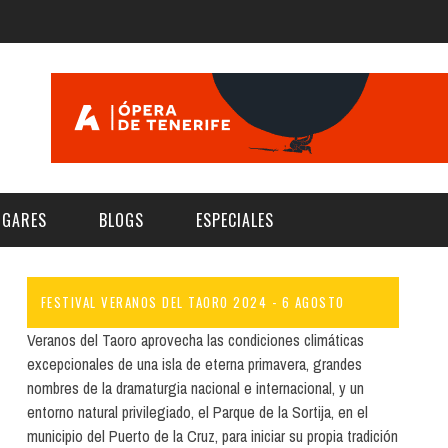
UGARES
BLOGS
ESPECIALES
FESTIVAL VERANOS DEL TAORO 2024 - 6 AGOSTO
E | MUSEOS
FESTIVAL BOREAL 2026
GAR
CATEGORIA
Veranos del Taoro aprovecha las condiciones climáticas
AS Y AUDITORIOS
FESTIVAL TAGANANA 2026
excepcionales de una isla de eterna primavera, grandes
Norte
Cultura
nombres de la dramaturgia nacional e internacional, y un
ACIOS CULTURALES
TENERIFE PHE FESTIVAL 2026
entorno natural privilegiado, el Parque de la Sortija, en el
Sur
Deporte y Naturaleza
CHE
XXVII VERANO DE CUENTO
municipio del Puerto de la Cruz, para iniciar su propia tradición