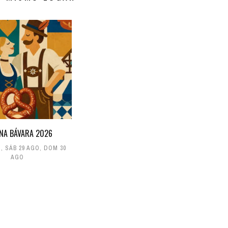
NA BÁVARA 2026
O
,
SÁB 29 AGO
,
DOM 30
AGO