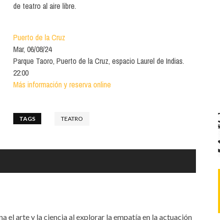
Santa Cruz | La Laguna
Gastro
de teatro al aire libre.
ALES CON ACTUACIONES
Islas
Infantil
MERCIO
Puerto de la Cruz
Música
Mar, 06/08/24
STRO
Parque Taoro, Puerto de la Cruz, espacio Laurel de Indias.
Escénicas
22:00
RMATIVO
Más información y reserva online
TAGS
TEATRO
na el arte y la ciencia al explorar la empatía en la actuación