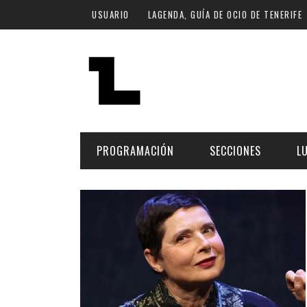
Pasar al contenido principal
USUARIO
LAGENDA, GUÍA DE OCIO DE TENERIFE
PROGRAMACIÓN
SECCIONES
L
MÚSICA
ART
FECHA
LU
ESCÉNICAS
SAL
Hoy
CULTURA
ESP
Plan Finde
GASTRONOMÍA
NO