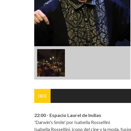
INFANTIL
LOC
CO
GA
FO
INFO
22:00 - Espacio Laurel de Indias
'Darwin's Smile' por Isabella Rossellini
Isabella Rossellini, ícono del cine y la moda, fusio