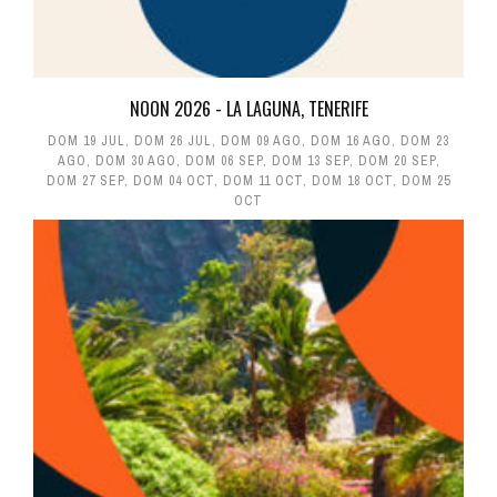
NOON 2026 - LA LAGUNA, TENERIFE
DOM 19 JUL
,
DOM 26 JUL
,
DOM 09 AGO
,
DOM 16 AGO
,
DOM 23
AGO
,
DOM 30 AGO
,
DOM 06 SEP
,
DOM 13 SEP
,
DOM 20 SEP
,
DOM 27 SEP
,
DOM 04 OCT
,
DOM 11 OCT
,
DOM 18 OCT
,
DOM 25
OCT