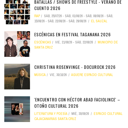
BATALLAS / SHOWS DE FREESTYLE - VERANO DE
CUENTO 2026
RAP
SÁB, 25/07/26
-
SÁB, 01/08/26
-
SÁB, 08/08/26
-
SÁB,
15/08/26
-
SÁB, 22/08/26
-
SÁB, 29/08/26
EL SAUZAL
ESCÉNICAS EN FESTIVAL TAGANANA 2026
ESCÉNICAS
VIE, 21/08/26
-
SÁB, 22/08/26
MUNICIPIO DE
SANTA CRUZ
CHRISTINA ROSENVINGE - DOCUROCK 2026
MÚSICA
VIE, 30/10/26
AGUERE ESPACIO CULTURAL
'ENCUENTRO CON HÉCTOR ABAD FACIOLINCE' –
OTOÑO CULTURAL 2026
LITERATURA Y POESÍA
MIÉ, 30/09/26
ESPACIO CULTURAL
CAJACANARIAS SANTA CRUZ