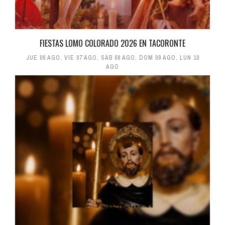
FIESTAS LOMO COLORADO 2026 EN TACORONTE
JUE 06 AGO
,
VIE 07 AGO
,
SÁB 08 AGO
,
DOM 09 AGO
,
LUN 10
AGO