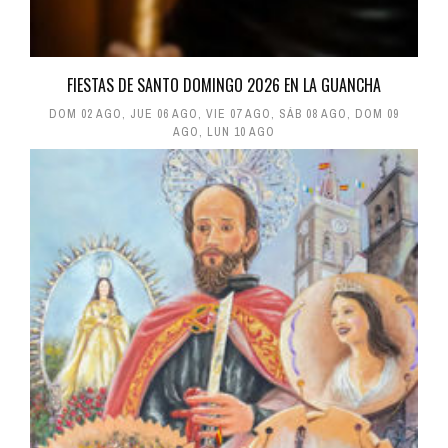
FIESTAS DE SANTO DOMINGO 2026 EN LA GUANCHA
DOM 02 AGO
,
JUE 06 AGO
,
VIE 07 AGO
,
SÁB 08 AGO
,
DOM 09
AGO
,
LUN 10 AGO