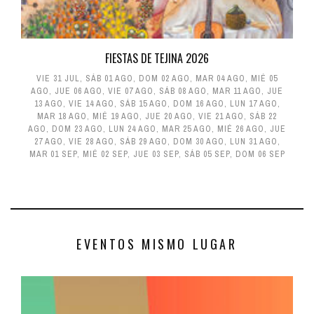
FIESTAS DE TEJINA 2026
VIE 31 JUL
,
SÁB 01 AGO
,
DOM 02 AGO
,
MAR 04 AGO
,
MIÉ 05
AGO
,
JUE 06 AGO
,
VIE 07 AGO
,
SÁB 08 AGO
,
MAR 11 AGO
,
JUE
13 AGO
,
VIE 14 AGO
,
SÁB 15 AGO
,
DOM 16 AGO
,
LUN 17 AGO
,
MAR 18 AGO
,
MIÉ 19 AGO
,
JUE 20 AGO
,
VIE 21 AGO
,
SÁB 22
AGO
,
DOM 23 AGO
,
LUN 24 AGO
,
MAR 25 AGO
,
MIÉ 26 AGO
,
JUE
27 AGO
,
VIE 28 AGO
,
SÁB 29 AGO
,
DOM 30 AGO
,
LUN 31 AGO
,
MAR 01 SEP
,
MIÉ 02 SEP
,
JUE 03 SEP
,
SÁB 05 SEP
,
DOM 06 SEP
EVENTOS MISMO LUGAR