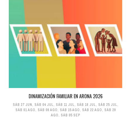
DINAMIZACIÓN FAMILIAR EN ARONA 2026
SÁB 27 JUN
,
SÁB 04 JUL
,
SÁB 11 JUL
,
SÁB 18 JUL
,
SÁB 25 JUL
,
SÁB 01 AGO
,
SÁB 08 AGO
,
SÁB 15 AGO
,
SÁB 22 AGO
,
SÁB 29
AGO
,
SÁB 05 SEP