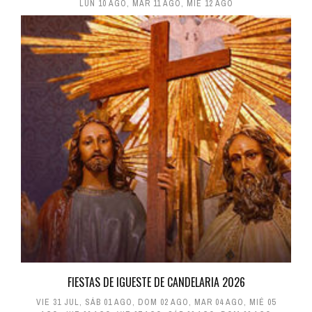
LUN 10 AGO
,
MAR 11 AGO
,
MIÉ 12 AGO
FIESTAS DE IGUESTE DE CANDELARIA 2026
VIE 31 JUL
,
SÁB 01 AGO
,
DOM 02 AGO
,
MAR 04 AGO
,
MIÉ 05