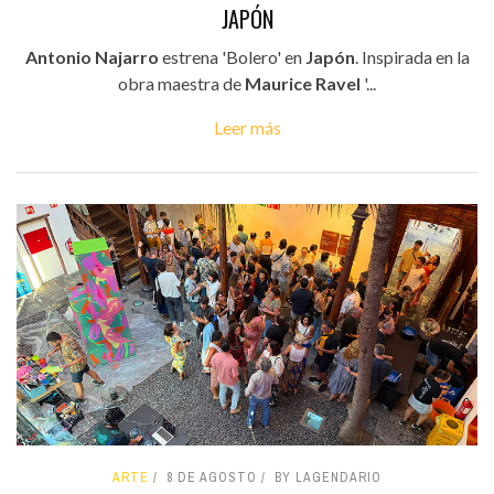
JAPÓN
Antonio Najarro
estrena 'Bolero' en
Japón
. Inspirada en la
obra maestra de
Maurice Ravel
'...
Leer más
ARTE
8 DE AGOSTO
BY LAGENDARIO