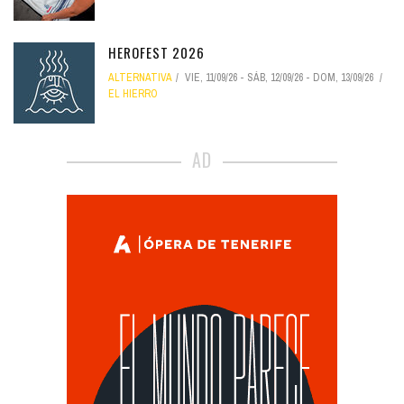
HEROFEST 2026
ALTERNATIVA
VIE, 11/09/26
-
SÁB, 12/09/26
-
DOM, 13/09/26
EL HIERRO
AD