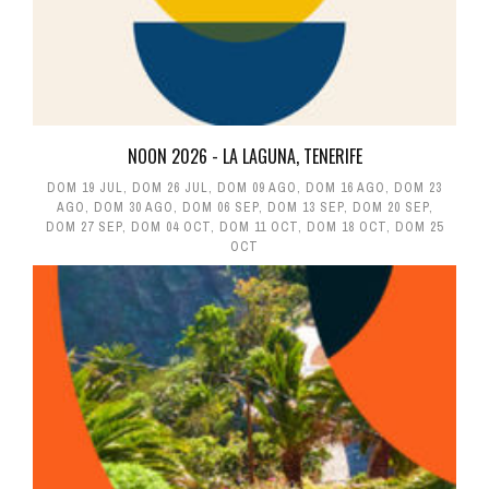
NOON 2026 - LA LAGUNA, TENERIFE
DOM 19 JUL
,
DOM 26 JUL
,
DOM 09 AGO
,
DOM 16 AGO
,
DOM 23
AGO
,
DOM 30 AGO
,
DOM 06 SEP
,
DOM 13 SEP
,
DOM 20 SEP
,
DOM 27 SEP
,
DOM 04 OCT
,
DOM 11 OCT
,
DOM 18 OCT
,
DOM 25
OCT